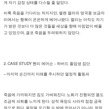
.
게 자기 감정 상태를 다스릴 줄 알았다
,
비록 죽음을 기다리는 처지지만
엘렌 켈러의 영국풍 보금자
.
리에서는 행복이 은은하게 베어나왔다
켈리는 아직도 자기
가 받은 것보다 더 많은 것들을 세상을 향해 아낌없이 베풀
,
.
고 있었으며
결코 죽음을 두려워하지 않았다
2. CASE STUDY
헨리 에머슨
–
하버드 졸업생 집단
–
마지막 순간까지 미래를 주시하던 열정적 활동파
.
죽음에 가까워지면 짐도 가벼워진다
노화가 진행되면 몸도
.
조금씩 쇠퇴를 느끼게 된다
성적 욕망도 사라져 점점 금욕
.
,
적으로 된다
욕망을 포기할 수 밖에 없어서가 아니라
점점