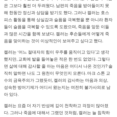
.
은 그보다 훨씬 더 두려웠다
남편의 죽음을 받아들이지 못
.
해 한동안 정신과 상담을 받기도 했다
그러나 켈러는 호스
피스 활동을 통해 상실감과 슬픔을 극복했을 뿐 아니라 환자
,
들이 슬픔을 극복할 수 있도록 도왔으며
죽음을 앞둔 이들
.
과 많은 시간을 함꼐 보냈다
켈러는 후손들에게 어떻게 죽
.
음을 맞이하는 것이 이상적인이 보여주고 싶다고 했다
‘
’
켈러는
어느 절대자의 힘이 우주를 움직이고 있다
고 생각
,
.
했지만
교회에 발을 들여놓은 적은 한 번도 없었다
그렇다
?
면 삶에 대해 감사할 줄 아는 마음은 어디서 나온 것인가
솔
.
직히 말하면 나도 그 원천이 무엇인지 모른다
마크 스톤 교
,
,
수의 금욕주의가 그랬듯이
켈러의 감사하는 마음과 의상
성숙한 방어기제가 어디서 왔는지는 여전히 불가사의로 남
.
아 있다
켈러는 요즘 더 자기 반성에 깊이 천착하고 걱정이 많아졌
.
,
다
그러나 죽음에 대해서 그랬던 것처럼
켈러는 늘 침착하