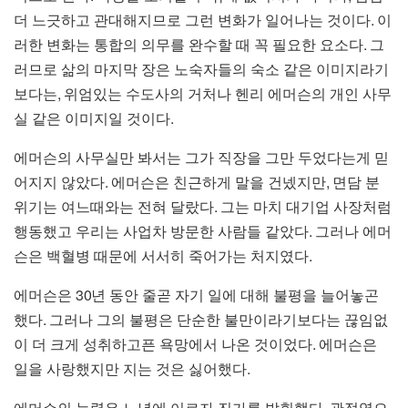
.
더 느긋하고 관대해지므로 그런 변화가 일어나는 것이다
이
.
러한 변화는 통합의 의무를 완수할 때 꼭 필요한 요소다
그
러므로 삶의 마지막 장은 노숙자들의 숙소 같은 이미지라기
,
보다는
위엄있는 수도사의 거처나 헨리 에머슨의 개인 사무
.
실 같은 이미지일 것이다
에머슨의 사무실만 봐서는 그가 직장을 그만 두었다는게 믿
.
,
어지지 않았다
에머슨은 친근하게 말을 건넸지만
면담 분
.
위기는 여느때와는 전혀 달랐다
그는 마치 대기업 사장처럼
.
행동했고 우리는 사업차 방문한 사람들 같았다
그러나 에머
.
슨은 백혈병 때문에 서서히 죽어가는 처지였다
30
에머슨은
년 동안 줄곧 자기 일에 대해 불평을 늘어놓곤
.
했다
그러나 그의 불평은 단순한 불만이라기보다는 끊임없
.
이 더 크게 성취하고픈 욕망에서 나온 것이었다
에머슨은
.
일을 사랑했지만 지는 것은 싫어했다
.