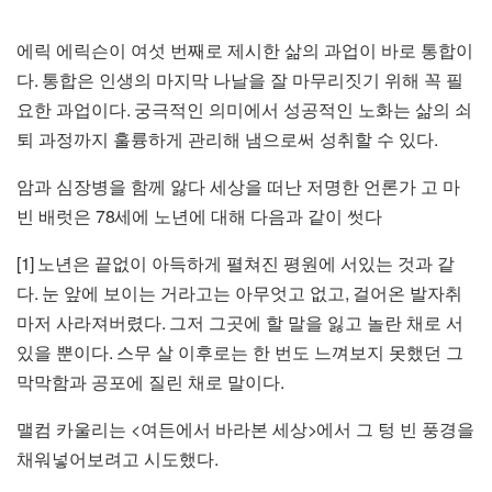
에릭 에릭슨이 여섯 번째로 제시한 삶의 과업이 바로 통합이
.
다
통합은 인생의 마지막 나날을 잘 마무리짓기 위해 꼭 필
.
요한 과업이다
궁극적인 의미에서 성공적인 노화는 삶의 쇠
.
퇴 과정까지 훌륭하게 관리해 냄으로써 성취할 수 있다
암과 심장병을 함께 앓다 세상을 떠난 저명한 언론가 고 마
78
빈 배럿은
세에 노년에 대해 다음과 같이 썻다
[1]
노년은 끝없이 아득하게 펼쳐진 평원에 서있는 것과 같
.
,
다
눈 앞에 보이는 거라고는 아무엇고 없고
걸어온 발자취
.
마저 사라져버렸다
그저 그곳에 할 말을 잃고 놀란 채로 서
.
있을 뿐이다
스무 살 이후로는 한 번도 느껴보지 못했던 그
.
막막함과 공포에 질린 채로 말이다
<
>
맬컴 카울리는
여든에서 바라본 세상
에서 그 텅 빈 풍경을
.
채워넣어보려고 시도했다