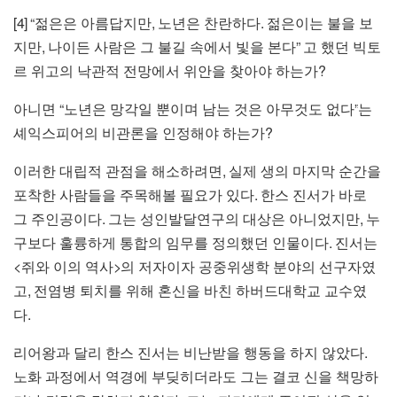
[4] “
,
.
젊은은 아름답지만
노년은 찬란하다
젊은이는 불을 보
,
”
지만
나이든 사람은 그 불길 속에서 빛을 본다
고 했던 빅토
?
르 위고의 낙관적 전망에서 위안을 찾아야 하는가
“
”
아니면
노년은 망각일 뿐이며 남는 것은 아무것도 없다
는
?
셰익스피어의 비관론을 인정해야 하는가
,
이러한 대립적 관점을 해소하려면
실제 생의 마지막 순간을
.
포착한 사람들을 주목해볼 필요가 있다
한스 진서가 바로
.
,
그 주인공이다
그는 성인발달연구의 대상은 아니었지만
누
.
구보다 훌륭하게 통합의 임무를 정의했던 인물이다
진서는
<
>
쥐와 이의 역사
의 저자이자 공중위생학 분야의 선구자였
,
고
전염병 퇴치를 위해 혼신을 바친 하버드대학교 교수였
.
다
.
리어왕과 달리 한스 진서는 비난받을 행동을 하지 않았다
노화 과정에서 역경에 부딪히더라도 그는 결코 신을 책망하