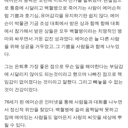
에머슨의 능력은 노년에 이르자 진가를 발휘했다
관절염으
로 통증에 시달리고 백혈병으로 죽어가는 사람이 에머슨처
,
.
럼 기쁨과 호기심
유머감각을 유지하기란 쉽지 않다
에머
슨이 박물관 기금 조성 대회에서 받은 상과 함께 항해 대회
에서 참가해서 받은 상들은 모두 백혈병이라는 치명적인 병
.
마와 싸우면서 거둔 값진 성과였다
에머슨은 늘 다른 사람
,
을 위해 성공을 거두었고
그 기쁨을 사람들과 함께 나누었
.
다
그는 은퇴후 가장 좋은 점으로 무슨 일을 해야한다는 부담감
에 시달리지 않아도 되는것이라고 했으며 나빠진 점으로 책
.
임감이 없어졌다는 것이라고 말했다
그리고 빼놓을 수 없는
.
것이 건강이었다
76
세가 된 에머슨은 인터넷을 통해 사람들과 대화를 나누면
.
서 정신적 위안을 찾았다
백혈병에 걸려 옴짝달싹 못하고
집에 매여있는 사람들도 얼마든지 사랑의 씨앗을 세상에 뿌
.
릴 수 있다