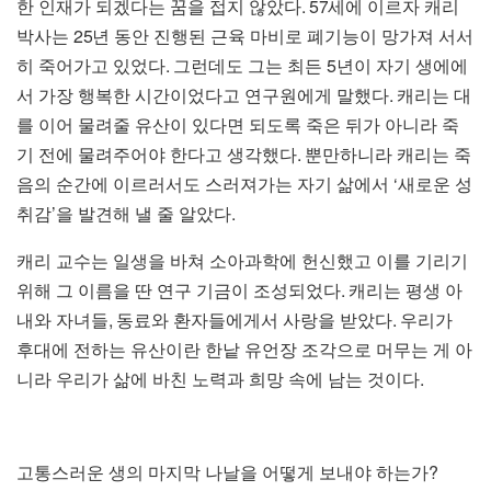
. 57
한 인재가 되겠다는 꿈을 접지 않았다
세에 이르자 캐리
25
박사는
년 동안 진행된 근육 마비로 폐기능이 망가져 서서
.
5
히 죽어가고 있었다
그런데도 그는 최든
년이 자기 생에에
.
서 가장 행복한 시간이었다고 연구원에게 말했다
캐리는 대
를 이어 물려줄 유산이 있다면 되도록 죽은 뒤가 아니라 죽
.
기 전에 물려주어야 한다고 생각했다
뿐만하니라 캐리는 죽
‘
음의 순간에 이르러서도 스러져가는 자기 삶에서
새로운 성
’
.
취감
을 발견해 낼 줄 알았다
캐리 교수는 일생을 바쳐 소아과학에 헌신했고 이를 기리기
.
위해 그 이름을 딴 연구 기금이 조성되었다
캐리는 평생 아
,
.
내와 자녀들
동료와 환자들에게서 사랑을 받았다
우리가
후대에 전하는 유산이란 한낱 유언장 조각으로 머무는 게 아
.
니라 우리가 삶에 바친 노력과 희망 속에 남는 것이다
?
고통스러운 생의 마지막 나날을 어떻게 보내야 하는가