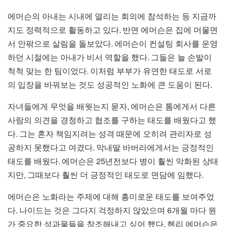
에머슨의 아내는 시내에 열리는 회의에 참석하는 등 지금까
.
지도 정력적으로 활동하고 있다
반면 에머슨은 집에 머물면
.
서 안팎으로 살림을 돌보았다
에머슨이 컨설팅 회사를 운영
.
하던 시절에는 아내가 비서 역할을 했다
그들은 늘 손발이
.
척척 맞는 한 팀이었다
이처럼 부부가 유연한 태도로 서로
.
의 입장을 바꿔보는 것도 성공적인 노화에 큰 도움이 된다
,
자녀들에게 무엇을 배웟는지 묻자
에머슨은 톰에게서 다른
사람의 의견을 경청하고 협조를 구하는 태도를 배웠다고 했
.
다
그는 혼자 책임지려는 성격 때문에 오히려 관리자로 성
.
공하지 못했다고 여겼다
막내딸 바버라에게서는 긍정적인
.
25
태도를 배웠다
에머슨은
년전보다 병이 훨씬 악화된 상태
,
.
지만
그때보다 훨씬 더 긍정적인 태도로 면담에 임했다
에머슨은 노화라는 주제에 대해 흥미로운 태도를 보여주었
.
6
다
나이드는 것은 그다지 걱정하지 않았으며
개월 마다 뭔
.
가 중요한 성과물들을 창조해내고 싶어 했다
헨리 에머슨은