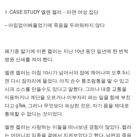
1. CASE STUDY
엘렌 켈러
–
터면 여성 집단
–
아낌없이베풀었기에 죽음을 두려워하지 않다
10
폐기종 말기에 이른 켈러는 지난
년 동안 일년에 한 번씩
.
병원 신세를 져야 했다
10
5
엘렌 켈러는 아침
시가 넘어서야 잠에 깨어나며 오후
시
.
면 다시 잠자리에 들었다
아직 손수 통조림통을 딸 수 있고
.
사과 소스를 만들수도 있다고 말했다
그러나 대중 교통을
이용하거나 계단을 오르거나 이부자리 펴는 일을 힘에 부친
gTek.
,
다고
그러나 무엇보다 속상한 것은
자기 몸을 제대로
.
통제할 수 없다는 것이었다
.
엘렌 켈러는 사랑하는 이들을 떠나보낸 경험이 많았다
켈러
.
는 어머니의 임종을 곁에서 지켜보았다고 했다
남편의 죽음