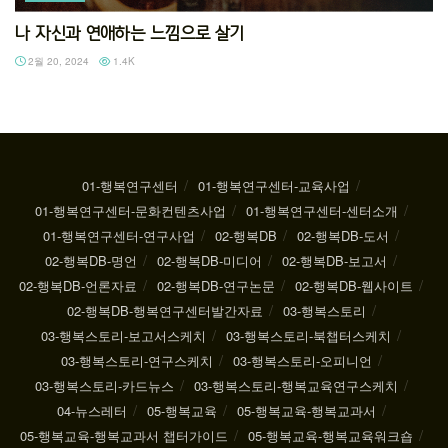
나 자신과 연애하는 느낌으로 살기
2월 20, 2024
1.4K
01-행복연구센터
01-행복연구센터-교육사업
01-행복연구센터-문화컨텐츠사업
01-행복연구센터-센터소개
01-행복연구센터-연구사업
02-행복DB
02-행복DB-도서
02-행복DB-명언
02-행복DB-미디어
02-행복DB-보고서
02-행복DB-언론자료
02-행복DB-연구논문
02-행복DB-웹사이트
02-행복DB-행복연구센터발간자료
03-행복스토리
03-행복스토리-보고서스케치
03-행복스토리-북챕터스케치
03-행복스토리-연구스케치
03-행복스토리-오피니언
03-행복스토리-카드뉴스
03-행복스토리-행복교육연구스케치
04-뉴스레터
05-행복교육
05-행복교육-행복교과서
05-행복교육-행복교과서 챕터가이드
05-행복교육-행복교육워크숍