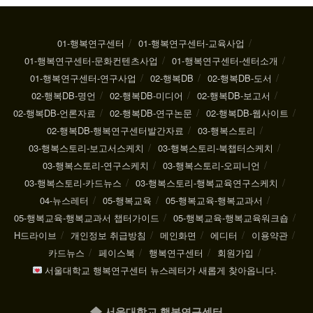
01-행복연구센터
01-행복연구센터-교육사업
01-행복연구센터-문화컨텐츠사업
01-행복연구센터-센터소개
01-행복연구센터-연구사업
02-행복DB
02-행복DB-도서
02-행복DB-명언
02-행복DB-미디어
02-행복DB-보고서
02-행복DB-언론자료
02-행복DB-연구논문
02-행복DB-웹사이트
02-행복DB-행복연구센터발간자료
03-행복스토리
03-행복스토리-보고서스케치
03-행복스토리-북챕터스케치
03-행복스토리-연구스케치
03-행복스토리-오피니언
03-행복스토리-카드뉴스
03-행복스토리-행복교육연구스케치
04-뉴스레터
05-행복교육
05-행복교육-행복교과서
05-행복교육-행복교과서 챕터가이드
05-행복교육-행복교육워크숍
H드라이브
개인정보 취급방침
메인화면
에디터
이용약관
카드뉴스
페이스북
행복연구센터
회원가입
서울대학교 행복연구센터 뉴스레터가 새롭게 찾아옵니다.
서울대학교 행복연구센터