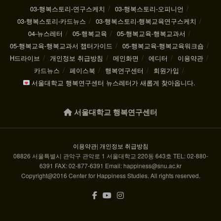
03-행복스토리-연구스케치
03-행복스토리-오피니언
03-행복스토리-카드뉴스
03-행복스토리-행복교육연구스케치
04-뉴스레터
05-행복교육
05-행복교육-행복교과서
05-행복교육-행복교과서 챕터가이드
05-행복교육-행복교육워크숍
H드라이브
개인정보 취급방침
메인화면
에디터
이용약관
카드뉴스
페이스북
행복연구센터
회원가입
서울대학교 행복연구센터 뉴스레터가 새롭게 찾아옵니다.
서울대학교 행복연구센터
이용약관
|
개인정보 취급방침
08826 서울특별시 관악구 관악로 1 서울대학교 220동 643호 TEL: 02-880-
6391 FAX: 02-877-6391 Email: happiness@snu.ac.kr
Copyright@2016 Center for Happiness Studies. All rights reserved.