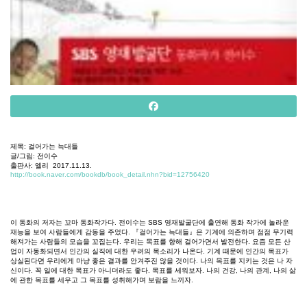
제목
:
걸어가는
늑대들
글
/
그림
:
전이수
출판사
:
엘리
2017.11.13.
http://book.naver.com/bookdb/book_detail.nhn?bid=12756420
이
동화의
저자는
꼬마
동화작가다
.
전이수는
SBS
영재발굴단에
출연해
동화
작가에
놀라운
재능을
보여
사람들에게
감동을
주었다
.
『
걸어가는
늑대들』은
기계에
의존하며
점점
무기력
해져가는
사람들의
모습을
꼬집는다
.
우리는
목표를
향해
걸어가면서
발전한다
.
요즘
모든
산
업이
자동화되면서
인간의
실직에
대한
우려의
목소리가
나온다
.
기계
때문에
인간의
목표가
상실된다면
우리에게
마냥
좋은
결과를
안겨주진
않을
것이다
.
나의
목표를
지키는
것은
나
자
신이다
.
꼭
일에
대한
목표가
아니더라도
좋다
.
목표를
세워보자
.
나의
건강
,
나의
관계
,
나의
삶
에
관한
목표를
세우고
그
목표를
성취해가며
보람을
느끼자
.