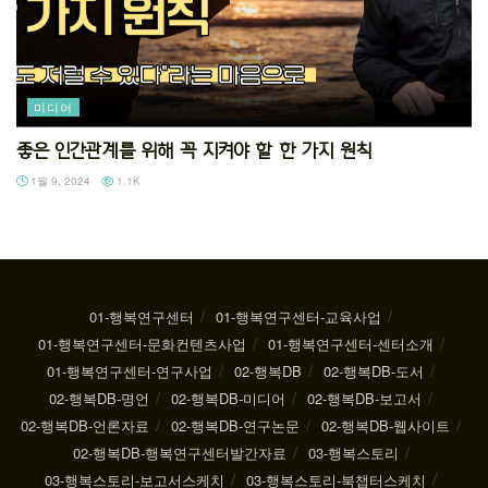
미디어
좋은 인간관계를 위해 꼭 지켜야 할 한 가지 원칙
1월 9, 2024
1.1K
01-행복연구센터
01-행복연구센터-교육사업
01-행복연구센터-문화컨텐츠사업
01-행복연구센터-센터소개
01-행복연구센터-연구사업
02-행복DB
02-행복DB-도서
02-행복DB-명언
02-행복DB-미디어
02-행복DB-보고서
02-행복DB-언론자료
02-행복DB-연구논문
02-행복DB-웹사이트
02-행복DB-행복연구센터발간자료
03-행복스토리
03-행복스토리-보고서스케치
03-행복스토리-북챕터스케치