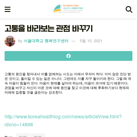
고통을 바라보는 관점 바꾸기
by
서울대학교 행복연구센터
5월 10, 2021
고통의
원인을
찾아내서
이를
없에려는
시도는
이래서
무의미
하다
.
이미
암은
진단
받
은
것이고
,
돌이킬
수
있는
일은
아니다
.
그런데도
이를
자꾸
돌이키려
한다
.
그럴
때
계
속
마음이
힘들어
진다
.
마음이
현재를
살아야
하는데
,
마음이
과거에
있기
때문이다
.
관점을
바꾸고
자신이
아픈
것에
대해
원인을
찾고
이것에
대해
후회하기보다
현재와
미래에
집중할
것을
글쓴이는
강조한다
.
http://www.koreahealthlog.com/news/articleView.html?
idxno=14898