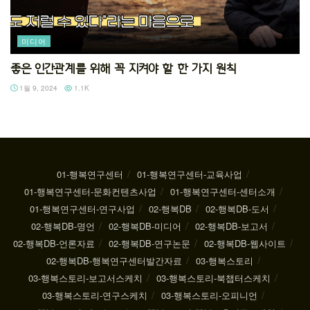
미디어
좋은 인간관계를 위해 꼭 지켜야 할 한 가지 원칙
1월 9, 2024
1.1K
01-행복연구센터
01-행복연구센터-교육사업
01-행복연구센터-문화컨텐츠사업
01-행복연구센터-센터소개
01-행복연구센터-연구사업
02-행복DB
02-행복DB-도서
02-행복DB-명언
02-행복DB-미디어
02-행복DB-보고서
02-행복DB-언론자료
02-행복DB-연구논문
02-행복DB-웹사이트
02-행복DB-행복연구센터발간자료
03-행복스토리
03-행복스토리-보고서스케치
03-행복스토리-북챕터스케치
03-행복스토리-연구스케치
03-행복스토리-오피니언