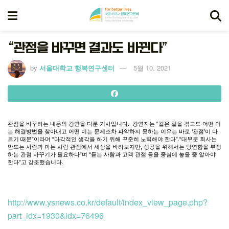
“관점을 바꾸면 결과도 바뀐다”
by
서울대학교 행복연구센터
5월 10, 2021
관점을
바꾸라는
내용의
강연을
다룬
기사입니다
.
강연자는
“
같은
일을
겪고도
어떤
이
는
해결방법을
찾아내고
어떤
이는
문제조차
파악하지
못하는
이유는
바로
‘
관점
’
이
다
르기
때문
”
이라며
“
다각적인
생각을
하기
위해
꾸준히
노력해야
한다
”.“
대부분
회사는
만드는
사람과
파는
사람
관점에서
세상을
바라보지만
,
성공을
위해서는
당연함을
부정
하는
관점
바꾸기가
필요하다
”
며
“
듣는
사람과
고객
관점
등을
중심에
놓을
줄
알아야
한다
”
고
강조했습니다
.
http://www.ysnews.co.kr/default/index_view_page.php?
part_idx=1930&idx=76496