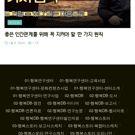
미디어
좋은 인간관계를 위해 꼭 지켜야 할 한 가지 원칙
1월 9, 2024
1.1K
01-행복연구센터
01-행복연구센터-교육사업
01-행복연구센터-문화컨텐츠사업
01-행복연구센터-센터소개
01-행복연구센터-연구사업
02-행복DB
02-행복DB-도서
02-행복DB-명언
02-행복DB-미디어
02-행복DB-보고서
02-행복DB-언론자료
02-행복DB-연구논문
02-행복DB-웹사이트
02-행복DB-행복연구센터발간자료
03-행복스토리
03-행복스토리-보고서스케치
03-행복스토리-북챕터스케치
03-행복스토리-연구스케치
03-행복스토리-오피니언