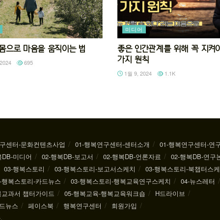
미디어
92 몸으로 마음을 움직이는 법
좋은 인간관계를 위해 꼭 지켜야
가지 원칙
2024
695
1월 9, 2024
1.1K
연구센터-문화컨텐츠사업
01-행복연구센터-센터소개
01-행복연구센터-연
복DB-미디어
02-행복DB-보고서
02-행복DB-언론자료
02-행복DB-연구
03-행복스토리
03-행복스토리-보고서스케치
03-행복스토리-북챕터스
3-행복스토리-카드뉴스
03-행복스토리-행복교육연구스케치
04-뉴스레터
행복교과서 챕터가이드
05-행복교육-행복교육워크숍
H드라이브
드뉴스
페이스북
행복연구센터
회원가입
.