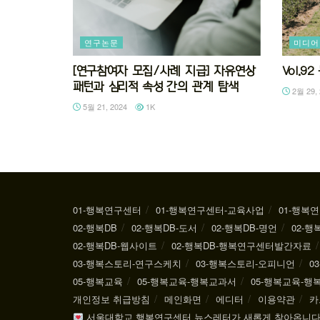
연구논문
미디어
[연구참여자 모집/사례 지급] 자유연상
Vol.
패턴과 심리적 속성 간의 관계 탐색
2월 29, 
5월 21, 2024
1K
01-행복연구센터
01-행복연구센터-교육사업
01-행복
02-행복DB
02-행복DB-도서
02-행복DB-명언
02-행
02-행복DB-웹사이트
02-행복DB-행복연구센터발간자료
03-행복스토리-연구스케치
03-행복스토리-오피니언
0
05-행복교육
05-행복교육-행복교과서
05-행복교육-
개인정보 취급방침
메인화면
에디터
이용약관
카
서울대학교 행복연구센터 뉴스레터가 새롭게 찾아옵니다