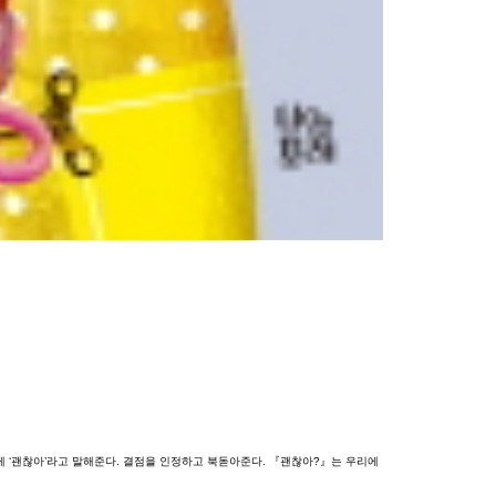
게
‘
괜찮아
’
라고
말해준다
.
결점을
인정하고
북돋아준다
.
『
괜찮아
?
』
는
우리에