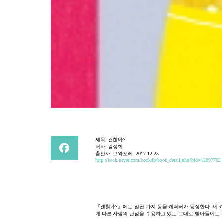
제목
:
괜찮아
?
저자
:
김성희
출판사
:
브와포레
2017.12.25
http://book.naver.com/bookdb/book_detail.nhn?bid=12897782
『
괜찮아
?
』
에는
일곱
가지
동물
캐릭터가
등장한다
.
이
게
다른
사람의
단점을
수용하고
있는
그대로
받아들이는