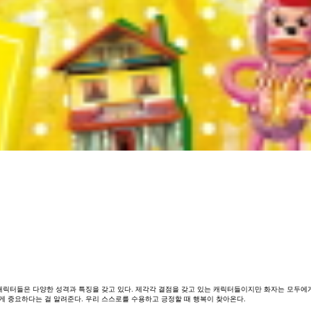
캐릭터들은
다양한
성격과
특징을
갖고
있다
.
제각각
결점을
갖고
있는
캐릭터들이지만
화자는
모두에
게
중요하다는
걸
알려준다
.
우리
스스로를
수용하고
긍정할
때
행복이
찾아온다
.