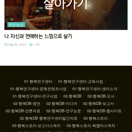
카드뉴스
나 자신과 연애하는 느낌으로 살기
2월 20, 2024
1.4K
01-행복연구센터
01-행복연구센터-교육사업
01-행복연구센터-문화컨텐츠사업
01-행복연구센터-센터소개
01-행복연구센터-연구사업
02-행복DB
02-행복DB-도서
02-행복DB-명언
02-행복DB-미디어
02-행복DB-보고서
02-행복DB-언론자료
02-행복DB-연구논문
02-행복DB-웹사이트
02-행복DB-행복연구센터발간자료
03-행복스토리
03-행복스토리-보고서스케치
03-행복스토리-북챕터스케치