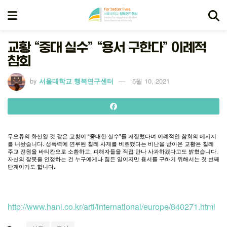
교황 “중대 실수” “용서 구한다” 이례적
참회
by
서울대학교 행복연구센터
5월 10, 2021
무오류의
화신일
것
같은
교황이
“
중대한
실수
”
를
저질렀다며
이례적인
참회의
메시지
를
내놨습니다
.
성폭력에
연루된
칠레
사제를
비호했다는
비난을
받아온
교황은
칠레
주교
전원을
바티칸으로
소환하고
,
피해자들을
직접
만나
사과하겠다고도
밝혔습니다
.
자신의
잘못을
인정하는
건
누구에게나
힘든
일이지만
용서를
구하기
위해서는
첫
번째
단계이기도
합니다
.
http://www.hani.co.kr/arti/international/europe/840271.html