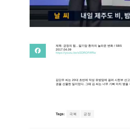
제목
:
긍정의
힘
…
말기암
환자의
놀라운
변화
/ SBS
2017.04.09
https://youtu.be/sSDROFiffRw
김단우
씨는
20
대
초반에
악성
유방암에
걸려
시한부
선고
권을
선물한
일이었다
.
그때
김
씨는
너무
기뻐
마치
병을
Tags:
극복
긍정