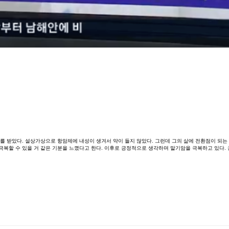
를
받았다
.
설상가상으로
항암제에
내성이
생겨서
약이
들지
않았다
.
그런데
그의
삶에
전환점이
되는
극복할
수
있을
거
같은
기분을
느꼈다고
한다
.
이후로
긍정적으로
생각하며
말기암을
극복하고
있다
.