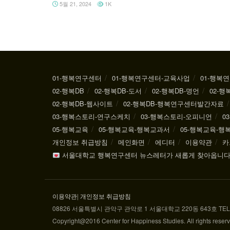
5월 21, 2024
1K
01-행복연구센터
01-행복연구센터-교육사업
01-행복
02-행복DB
02-행복DB-도서
02-행복DB-명언
02-행
02-행복DB-웹사이트
02-행복DB-행복연구센터발간자료
03-행복스토리-연구스케치
03-행복스토리-오피니언
0
05-행복교육
05-행복교육-행복교과서
05-행복교육-
개인정보 취급방침
메인화면
에디터
이용약관
카
서울대학교 행복연구센터 뉴스레터가 새롭게 찾아옵니다
이용약관
|
개인정보 취급방침
08826 서울특별시 관악구 관악로 1 서울대학교 220동 643호 TEL: 02-880
Copyright@2016 Center for Happiness Studies. All rights reser