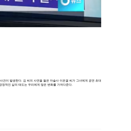
사건이
발생한다
.
김
씨의
사연을
들은
마술사
이은결
씨가
그녀에게
공연
초대
긍정적인
삶의
태도는
우리에게
많은
변화를
가져다준다
.