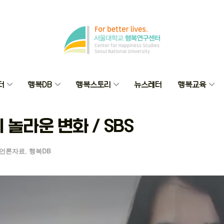
터
행복DB
행복스토리
뉴스레터
행복교육
놀라운 변화 / SBS
언론자료
,
행복DB