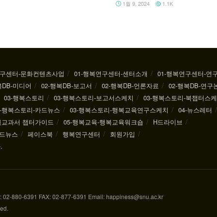
1월 9, 2024
1.1K
연구센터-문화컨텐츠사업
01-행복연구센터-센터소개
01-행복연구센터-연
복DB-미디어
02-행복DB-보고서
02-행복DB-언론자료
02-행복DB-연구
03-행복스토리
03-행복스토리-보고서스케치
03-행복스토리-북챕터스
3-행복스토리-카드뉴스
03-행복스토리-행복교육연구스케치
04-뉴스레터
행복교과서 챕터가이드
05-행복교육-행복교육워크숍
H드라이브
드뉴스
페이스북
행복연구센터
회원가입
.
-6391 FAX: 02-877-6391 Email: happiness@snu.ac.kr
ved.