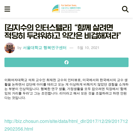
[김지수의 인터스텔라] “함께 살려면
적당히 두려워하고 약간은 비겁해져라”
by
서울대학교 행복연구센터
5월 10, 2021
이화여자대학교
석좌
교수인
최재천
교수의
인터뷰로
,
미국에서와
한국에서의
교수
생
활을
논하면서
강단에
아이를
데리고
오는
게
이상하게
비춰지지
않았던
경험을
소개하
는
부분이
인상적입니다
.
행복한
연구
생활
,
가정생활을
모두
잡으려면
직장에서
‘
함께
있되
거리를
두라
’
고
그는
조언합니다
.
리더라고
해서
모든
것을
조절하려고
하면
안된
다는
것입니다
.
http://biz.chosun.com/site/data/html_dir/2017/12/29/201712
2902356.html