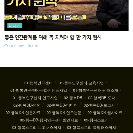
미디어
좋은 인간관계를 위해 꼭 지켜야 할 한 가지 원칙
1월 9, 2024
1.1K
01-행복연구센터
01-행복연구센터-교육사업
01-행복연구센터-문화컨텐츠사업
01-행복연구센터-센터소개
01-행복연구센터-연구사업
02-행복DB
02-행복DB-도서
02-행복DB-명언
02-행복DB-미디어
02-행복DB-보고서
02-행복DB-언론자료
02-행복DB-연구논문
02-행복DB-웹사이트
02-행복DB-행복연구센터발간자료
03-행복스토리
03-행복스토리-보고서스케치
03-행복스토리-북챕터스케치