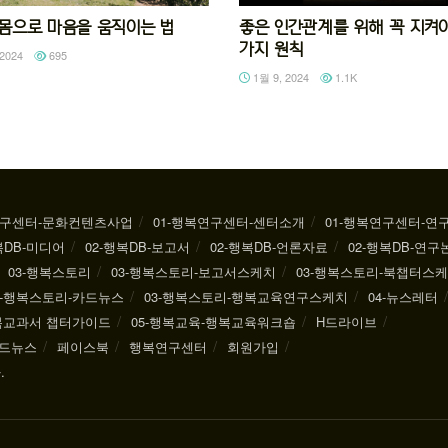
92 몸으로 마음을 움직이는 법
좋은 인간관계를 위해 꼭 지켜야
가지 원칙
2024
695
1월 9, 2024
1.1K
연구센터-문화컨텐츠사업
01-행복연구센터-센터소개
01-행복연구센터-연
복DB-미디어
02-행복DB-보고서
02-행복DB-언론자료
02-행복DB-연구
03-행복스토리
03-행복스토리-보고서스케치
03-행복스토리-북챕터스
3-행복스토리-카드뉴스
03-행복스토리-행복교육연구스케치
04-뉴스레터
행복교과서 챕터가이드
05-행복교육-행복교육워크숍
H드라이브
드뉴스
페이스북
행복연구센터
회원가입
.