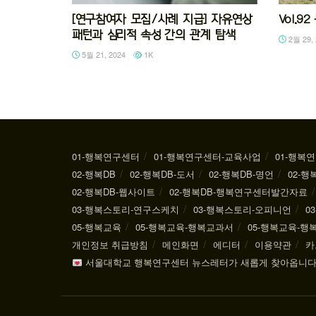
[연구참여자 모집/사례 지급] 자유연상
Vol.
패턴과 심리적 속성 간의 관계 탐색
2월 29, 
5월 21, 2024
1K
01-행복연구센터
01-행복연구센터-교육사업
01-행복
02-행복DB
02-행복DB-도서
02-행복DB-명언
02-행
02-행복DB-웹사이트
02-행복DB-행복연구센터발간자료
03-행복스토리-연구스케치
03-행복스토리-오피니언
0
05-행복교육
05-행복교육-행복교과서
05-행복교육-
개인정보 취급방침
메인화면
에디터
이용약관
카
서울대학교 행복연구센터 뉴스레터가 새롭게 찾아옵니다