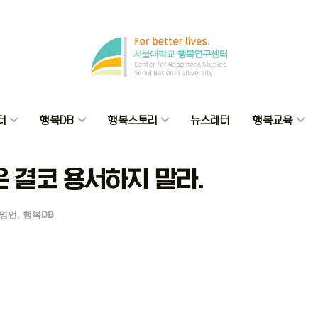
터
행복DB
행복스토리
뉴스레터
행복교육
 결코 용서하지 말라.
명언
,
행복DB