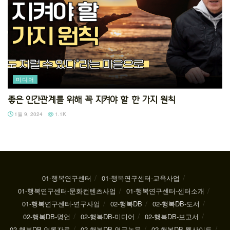
미디어
좋은 인간관계를 위해 꼭 지켜야 할 한 가지 원칙
1월 9, 2024
1.1K
01-행복연구센터
01-행복연구센터-교육사업
01-행복연구센터-문화컨텐츠사업
01-행복연구센터-센터소개
01-행복연구센터-연구사업
02-행복DB
02-행복DB-도서
02-행복DB-명언
02-행복DB-미디어
02-행복DB-보고서
02-행복DB-언론자료
02-행복DB-연구논문
02-행복DB-웹사이트