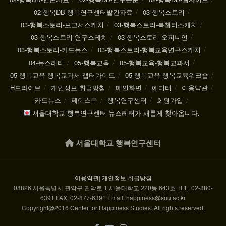
02-행복DB-행복연구센터발간자료
03-행복스토리
03-행복스토리-보고서스케치
03-행복스토리-북챕터스케치
03-행복스토리-연구스케치
03-행복스토리-오피니언
03-행복스토리-카드뉴스
03-행복스토리-행복교육연구스케치
04-뉴스레터
05-행복교육
05-행복교육-행복교과서
05-행복교육-행복교과서 챕터가이드
05-행복교육-행복교육워크숍
H드라이브
개인정보 취급방침
메인화면
에디터
이용약관
카드뉴스
페이스북
행복연구센터
회원가입
서울대학교 행복연구센터 뉴스레터가 새롭게 찾아옵니다.
서울대학교 행복연구센터
이용약관
|
개인정보 취급방침
08826 서울특별시 관악구 관악로 1 서울대학교 220동 643호 TEL: 02-880-
6391 FAX: 02-877-6391 Email: happiness@snu.ac.kr
Copyright@2016 Center for Happiness Studies. All rights reserved.