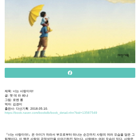
제목
:
너는
사랑이야
!
글
:
맷
데
라
페냐
그림
:
로렌
롱
역자
:
김경미
출판사
:
다산기획
2018.05.10.
https://book.naver.com/bookdb/book_detail.nhn?bid=13587549
『너는
사랑이야
!
』은
아이가
자라서
부모로부터
떠나는
순간까지
사랑의
여러
모습을
담은
그
림책이다
.
이
책은
사랑의
긍정성만을
이야기하진
않는다
.
사랑에는
여러
모습이
있다
.
사랑은