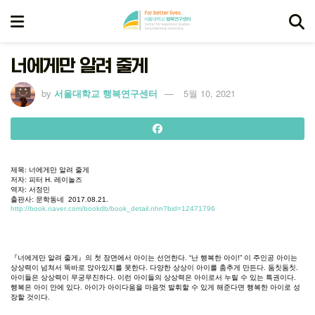
너에게만 알려 줄게
by
서울대학교 행복연구센터
5월 10, 2021
제목
:
너에게만
알려
줄게
저자
:
피터
H.
레이놀즈
역자
:
서정민
출판사
:
문학동네
2017.08.21.
http://book.naver.com/bookdb/book_detail.nhn?bid=12471796
『너에게만
알려
줄게』의
첫
장면에서
아이는
선언한다
. “
난
행복한
아이
!”
이
주인공
아이는
상상력이
넘쳐서
똑바로
앉아있지를
못한다
.
다양한
상상이
아이를
춤추게
만든다
.
둠칫둠칫
.
아이들은
상상력이
무궁무진하다
.
이런
아이들의
상상력은
아이로서
누릴
수
있는
특권이다
.
행복은
아이
안에
있다
.
아이가
아이다움을
마음껏
발휘할
수
있게
해준다면
행복한
아이로
성
장할
것이다
.