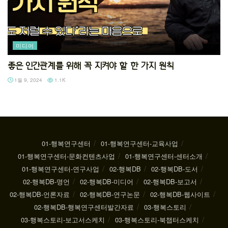
미디어
좋은 인간관계를 위해 꼭 지켜야 할 한 가지 원칙
1월 9, 2024
1.1K
01-행복연구센터
01-행복연구센터-교육사업
01-행복연구센터-문화컨텐츠사업
01-행복연구센터-센터소개
01-행복연구센터-연구사업
02-행복DB
02-행복DB-도서
02-행복DB-명언
02-행복DB-미디어
02-행복DB-보고서
02-행복DB-언론자료
02-행복DB-연구논문
02-행복DB-웹사이트
02-행복DB-행복연구센터발간자료
03-행복스토리
03-행복스토리-보고서스케치
03-행복스토리-북챕터스케치