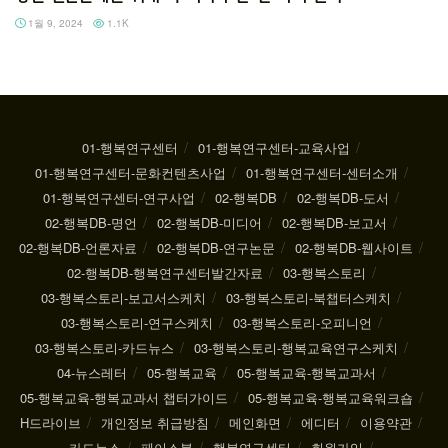
1월 9, 2024
1.1K
01-행복연구센터
01-행복연구센터-교육사업
01-행복연구센터-문화컨텐츠사업
01-행복연구센터-센터소개
01-행복연구센터-연구사업
02-행복DB
02-행복DB-도서
02-행복DB-명언
02-행복DB-미디어
02-행복DB-보고서
02-행복DB-언론자료
02-행복DB-연구논문
02-행복DB-웹사이트
02-행복DB-행복연구센터발간자료
03-행복스토리
03-행복스토리-보고서스케치
03-행복스토리-북챕터스케치
03-행복스토리-연구스케치
03-행복스토리-오피니언
03-행복스토리-카드뉴스
03-행복스토리-행복교육연구스케치
04-뉴스레터
05-행복교육
05-행복교육-행복교과서
05-행복교육-행복교과서 챕터가이드
05-행복교육-행복교육워크숍
H드라이브
개인정보 취급방침
메인화면
에디터
이용약관
카드뉴스
페이스북
행복연구센터
회원가입