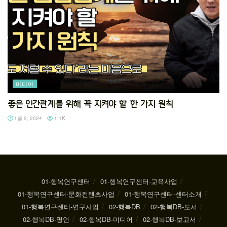
미디어
좋은 인간관계를 위해 꼭 지켜야 할 한 가지 원칙
1월 9, 2024
1.1K
01-행복연구센터
01-행복연구센터-교육사업
01-행복연구센터-문화컨텐츠사업
01-행복연구센터-센터소개
01-행복연구센터-연구사업
02-행복DB
02-행복DB-도서
02-행복DB-명언
02-행복DB-미디어
02-행복DB-보고서