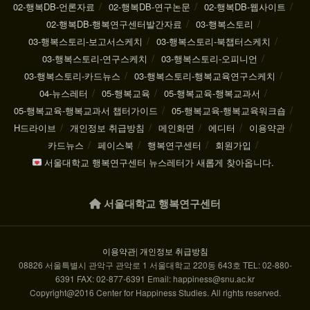
02-행복DB-언론자료
02-행복DB-연구논문
02-행복DB-웹사이트
02-행복DB-행복연구센터발간자료
03-행복스토리
03-행복스토리-보고서스케치
03-행복스토리-북챕터스케치
03-행복스토리-연구스케치
03-행복스토리-오피니언
03-행복스토리-카드뉴스
03-행복스토리-행복교육연구스케치
04-뉴스레터
05-행복교육
05-행복교육-행복교과서
05-행복교육-행복교과서 챕터가이드
05-행복교육-행복교육워크숍
H드라이브
개인정보 취급방침
메인화면
에디터
이용약관
카드뉴스
페이스북
행복연구센터
회원가입
서울대학교 행복연구센터 뉴스레터가 새롭게 찾아옵니다.
서울대학교 행복연구센터
이용약관
|
개인정보 취급방침
08826 서울특별시 관악구 관악로 1 서울대학교 220동 643호 TEL: 02-880-
6391 FAX: 02-877-6391 Email: happiness@snu.ac.kr
Copyright@2016 Center for Happiness Studies. All rights reserved.