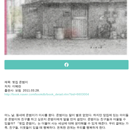
제목
:
뒷집
준범이
저자
:
이혜란
출판사
:
보림
2011.03.28.
http://book.naver.com/bookdb/book_detail.nhn?bid=6603004
어느
날
,
동네에
준범이가
이사를
왔다
.
준범이는
말이
별로
없었다
.
하지만
앞집에
있는
아이들
은
준범이와
친구를
하고
싶은지
준범이에게
말을
먼저
걸었다
.
준범이는
친구들과
어울릴
수
있을까
?
『뒷집
준범이』는
더불어
사는
세상에
대해
생각해볼
수
있게
해준다
.
우리
곁에는
가
족
,
친구들
,
이웃들이
있을
때
행복하다
.
돈독한
관계는
우리를
행복하게
한다
.