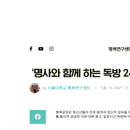
행복연구센
‘명사와 함께 하는 독방 2
by
서울대학교 행복연구센터
5월 10, 2021
in
행복공장은
청소년들의
진로
탐색과
정신적
성숙을
를
들으며
궁금한
것에
대해
묻고
,
일정시간
독방에