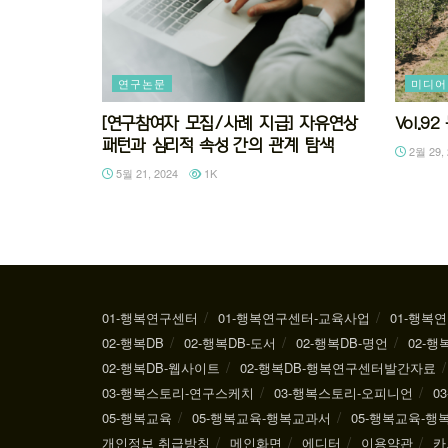
연구논문
미디어
[연구참여자 모집/사례 지급] 자유연상
Vol.
패턴과 심리적 속성 간의 관계 탐색
2월 29, 
5월 21, 2024
1K
01-행복연구센터
01-행복연구센터-교육사업
01-행복
02-행복DB
02-행복DB-도서
02-행복DB-명언
02-행
02-행복DB-웹사이트
02-행복DB-행복연구센터발간자료
03-행복스토리-연구스케치
03-행복스토리-오피니언
0
05-행복교육
05-행복교육-행복교과서
05-행복교육-
개인정보 취급방침
메인화면
에디터
이용약관
카