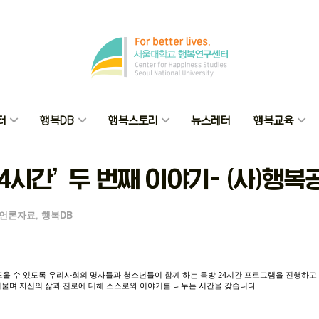
터
행복DB
행복스토리
뉴스레터
행복교육
4시간’ 두 번째 이야기- (사)행
언론자료
,
행복DB
도울
수
있도록
우리사회의
명사들과
청소년들이
함께
하는
독방
24
시간
프로그램을
진행하고
머물며
자신의
삶과
진로에
대해
스스로와
이야기를
나누는
시간을
갖습니다
.