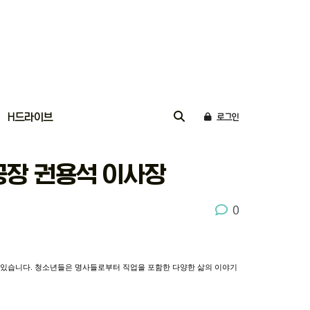
H드라이브
로그인
복공장 권용석 이사장
0
있습니다
.
청소년들은
명사들로부터
직업을
포함한
다양한
삶의
이야기