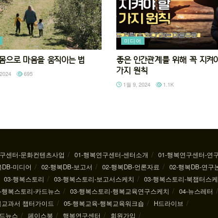
미디어
92 몸으로 마음을 움직이는 법
좋은 인간관계를 위해 꼭 지켜야
가지 원칙
2024
695
1월 9, 2024
1.1K
연구센터-문화컨텐츠사업
01-행복연구센터-센터소개
01-행복연구센터-연
복DB-미디어
02-행복DB-보고서
02-행복DB-언론자료
02-행복DB-연구
03-행복스토리
03-행복스토리-보고서스케치
03-행복스토리-북챕터스
3-행복스토리-카드뉴스
03-행복스토리-행복교육연구스케치
04-뉴스레터
행복교과서 챕터가이드
05-행복교육-행복교육워크숍
H드라이브
드뉴스
페이스북
행복연구센터
회원가입