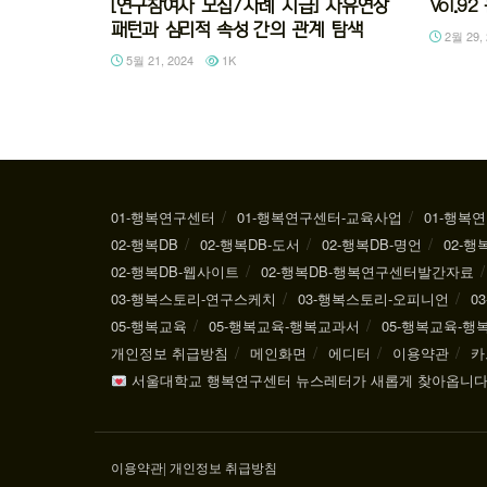
[연구참여자 모집/사례 지급] 자유연상
Vol.
패턴과 심리적 속성 간의 관계 탐색
2월 29, 
5월 21, 2024
1K
01-행복연구센터
01-행복연구센터-교육사업
01-행복
02-행복DB
02-행복DB-도서
02-행복DB-명언
02-행
02-행복DB-웹사이트
02-행복DB-행복연구센터발간자료
03-행복스토리-연구스케치
03-행복스토리-오피니언
0
05-행복교육
05-행복교육-행복교과서
05-행복교육-
개인정보 취급방침
메인화면
에디터
이용약관
카
서울대학교 행복연구센터 뉴스레터가 새롭게 찾아옵니다
이용약관
|
개인정보 취급방침