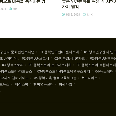
92 몸으로 마음을 움직이는 법
좋은 인간관계를 위해 꼭 지켜야
가지 원칙
2024
695
1월 9, 2024
1.1K
연구센터-문화컨텐츠사업
01-행복연구센터-센터소개
01-행복연구센터-연
복DB-미디어
02-행복DB-보고서
02-행복DB-언론자료
02-행복DB-연구
03-행복스토리
03-행복스토리-보고서스케치
03-행복스토리-북챕터스
3-행복스토리-카드뉴스
03-행복스토리-행복교육연구스케치
04-뉴스레터
행복교과서 챕터가이드
05-행복교육-행복교육워크숍
H드라이브
드뉴스
페이스북
행복연구센터
회원가입
.