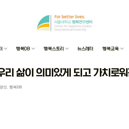
터
행복DB
행복스토리
뉴스레터
행복교육
우리 삶이 의미있게 되고 가치로워
명언
,
행복DB