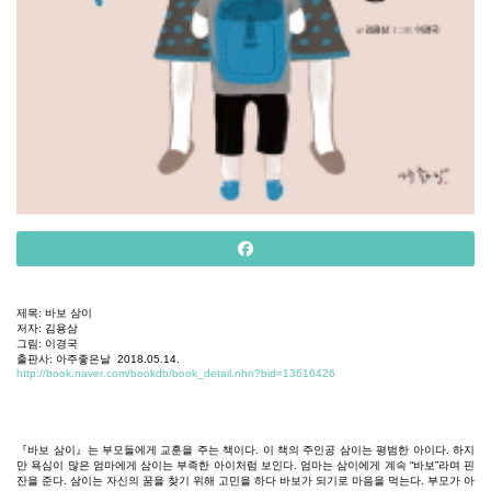
제목
:
바보
삼이
저자
:
김용삼
그림
:
이경국
출판사
:
아주좋은날
2018.05.14.
http://book.naver.com/bookdb/book_detail.nhn?bid=13616426
『바보
삼이』는
부모들에게
교훈을
주는
책이다
.
이
책의
주인공
삼이는
평범한
아이다
.
하지
만
욕심이
많은
엄마에게
삼이는
부족한
아이처럼
보인다
.
엄마는
삼이에게
계속
“
바보
”
라며
핀
잔을
준다
.
삼이는
자신의
꿈을
찾기
위해
고민을
하다
바보가
되기로
마음을
먹는다
.
부모가
아