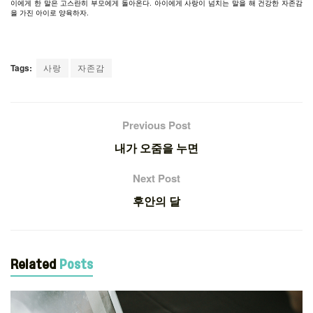
이에게
한
말은
고스란히
부모에게
돌아온다
.
아이에게
사랑이
넘치는
말을
해
건강한
자존감
을
가진
아이로
양육하자
.
Tags:
사랑
자존감
Previous Post
내가 오줌을 누면
Next Post
후안의 달
Related
Posts