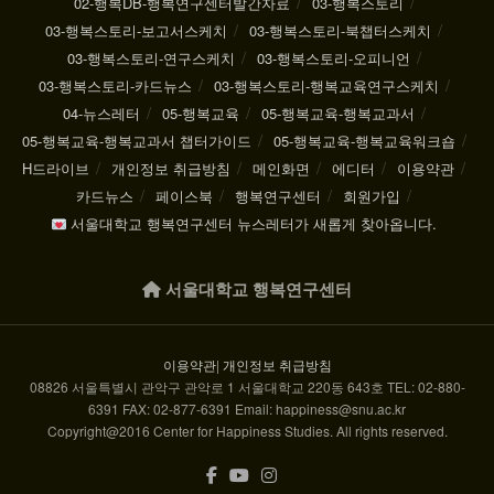
02-행복DB-행복연구센터발간자료
03-행복스토리
03-행복스토리-보고서스케치
03-행복스토리-북챕터스케치
03-행복스토리-연구스케치
03-행복스토리-오피니언
03-행복스토리-카드뉴스
03-행복스토리-행복교육연구스케치
04-뉴스레터
05-행복교육
05-행복교육-행복교과서
05-행복교육-행복교과서 챕터가이드
05-행복교육-행복교육워크숍
H드라이브
개인정보 취급방침
메인화면
에디터
이용약관
카드뉴스
페이스북
행복연구센터
회원가입
서울대학교 행복연구센터 뉴스레터가 새롭게 찾아옵니다.
서울대학교 행복연구센터
이용약관
|
개인정보 취급방침
08826 서울특별시 관악구 관악로 1 서울대학교 220동 643호 TEL: 02-880-
6391 FAX: 02-877-6391 Email: happiness@snu.ac.kr
Copyright@2016 Center for Happiness Studies. All rights reserved.