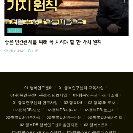
미디어
좋은 인간관계를 위해 꼭 지켜야 할 한 가지 원칙
1월 9, 2024
1.1K
01-행복연구센터
01-행복연구센터-교육사업
01-행복연구센터-문화컨텐츠사업
01-행복연구센터-센터소개
01-행복연구센터-연구사업
02-행복DB
02-행복DB-도서
02-행복DB-명언
02-행복DB-미디어
02-행복DB-보고서
02-행복DB-언론자료
02-행복DB-연구논문
02-행복DB-웹사이트
02-행복DB-행복연구센터발간자료
03-행복스토리
03-행복스토리-보고서스케치
03-행복스토리-북챕터스케치