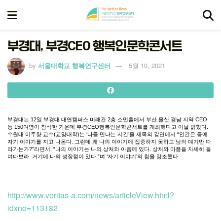
부경대, 부경CEO 행복인문학콘서트
by
서울대학교 행복연구센터
5월 10, 2021
부경대는
12
일
부경대
대연캠퍼스
미래관
2
층
소민홀에서
부산
울산
경남
지역
CEO
등
150
여명이
참석한
가운데
부경
CEO
행복인문학콘서트를
개최했다고
이날
밝혔다
.
수원대
이주향
교수
(
교양대학
)
는
‘
나를
만나는
시간
’
을
제목의
강연에서
“
인간은
등에
자기
이야기를
지고
나온다
.
그런데
왜
나의
이야기에
집중하지
못하고
남의
얘기만
따
라가는가
?”
라면서
, “
나의
이야기는
나의
상처와
아픔에
있다
.
상처와
아픔을
자세히
들
여다보라
.
거기에
나의
성장점이
있다
.”
며
‘
자기
이야기
’
의
힘을
강조했다
.
http://www.veritas-a.com/news/articleView.html?
idxno=113182