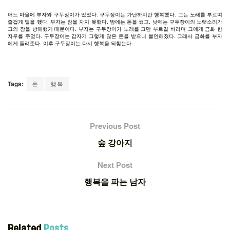
어느
마을에
부자와
구두장이가
있었다
.
구두장이는
가난하지만
행복했다
.
그는
노래를
부르며
즐겁게
일을
했다
.
부자는
잠을
자지
못했다
.
밤에는
돈을
샜고
,
낮에는
구두장이의
노랫소리가
그의
잠을
방해했기
때문이다
.
부자는
구두장이가
노래를
그만
부르길
바라며
그에게
금화
한
자루를
주었다
.
구두장이는
갑자기
그렇게
많은
돈을
받으니
불안해졌다
.
그래서
금화를
부자
에게
돌려준다
.
이후
구두장이는
다시
행복을
되찾는다
.
Tags:
돈
행복
Previous Post
숲 강아지
Next Post
행복을 파는 남자
Related
Posts