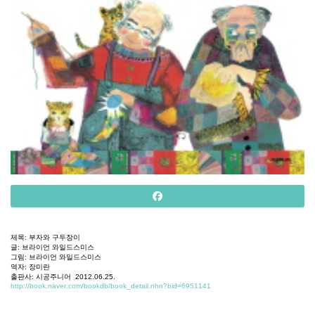
제목
:
부자와
구두장이
글
:
브라이언
와일드스미스
그림
:
브라이언
와일드스미스
역자
:
장미란
출판사
:
시공주니어
2012.06.25.
http://book.naver.com/bookdb/book_detail.nhn?bid=6951141