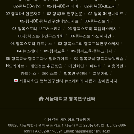
02-행복DB-명언
02-행복DB-미디어
02-행복DB-보고서
02-행복DB-언론자료
02-행복DB-연구논문
02-행복DB-웹사이트
02-행복DB-행복연구센터발간자료
03-행복스토리
03-행복스토리-보고서스케치
03-행복스토리-북챕터스케치
03-행복스토리-연구스케치
03-행복스토리-오피니언
03-행복스토리-카드뉴스
03-행복스토리-행복교육연구스케치
04-뉴스레터
05-행복교육
05-행복교육-행복교과서
05-행복교육-행복교과서 챕터가이드
05-행복교육-행복교육워크숍
H드라이브
개인정보 취급방침
메인화면
에디터
이용약관
카드뉴스
페이스북
행복연구센터
회원가입
서울대학교 행복연구센터 뉴스레터가 새롭게 찾아옵니다.
서울대학교 행복연구센터
이용약관
|
개인정보 취급방침
08826 서울특별시 관악구 관악로 1 서울대학교 220동 643호 TEL: 02-880-
6391 FAX: 02-877-6391 Email: happiness@snu.ac.kr