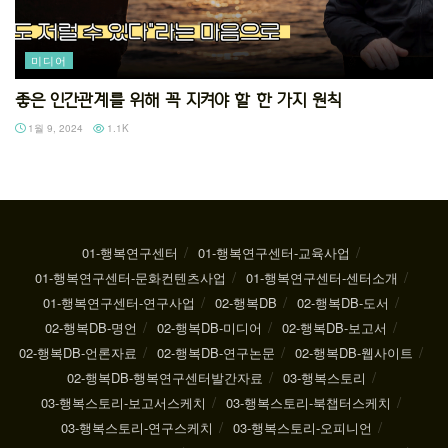
미디어
좋은 인간관계를 위해 꼭 지켜야 할 한 가지 원칙
1월 9, 2024
1.1K
01-행복연구센터
01-행복연구센터-교육사업
01-행복연구센터-문화컨텐츠사업
01-행복연구센터-센터소개
01-행복연구센터-연구사업
02-행복DB
02-행복DB-도서
02-행복DB-명언
02-행복DB-미디어
02-행복DB-보고서
02-행복DB-언론자료
02-행복DB-연구논문
02-행복DB-웹사이트
02-행복DB-행복연구센터발간자료
03-행복스토리
03-행복스토리-보고서스케치
03-행복스토리-북챕터스케치
03-행복스토리-연구스케치
03-행복스토리-오피니언