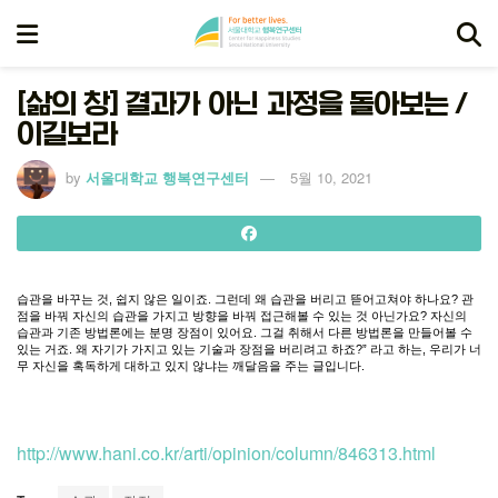
[삶의 창] 결과가 아닌 과정을 돌아보는 /
이길보라
by
서울대학교 행복연구센터
5월 10, 2021
습관을
바꾸는
것
,
쉽지
않은
일이죠
.
그런데
왜
습관을
버리고
뜯어고쳐야
하나요
?
관
점을
바꿔
자신의
습관을
가지고
방향을
바꿔
접근해볼
수
있는
것
아닌가요
?
자신의
습관과
기존
방법론에는
분명
장점이
있어요
.
그걸
취해서
다른
방법론을
만들어볼
수
있는
거죠
.
왜
자기가
가지고
있는
기술과
장점을
버리려고
하죠
?”
라고
하는
,
우리가
너
무
자신을
혹독하게
대하고
있지
않냐는
깨달음을
주는
글입니다
.
http://www.hani.co.kr/arti/opinion/column/846313.html