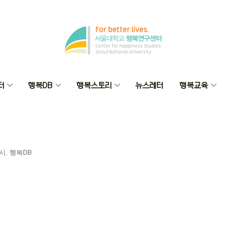
터
행복DB
행복스토리
뉴스레터
행복교육
시
,
행복DB