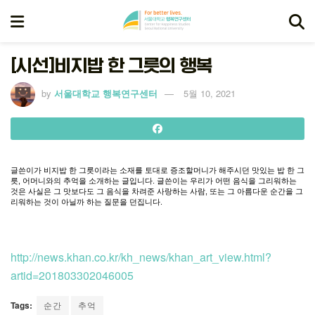
[시선]비지밥 한 그릇의 행복
by
서울대학교 행복연구센터
5월 10, 2021
글쓴이가
비지밥
한
그릇이라는
소재를
토대로
증조할머니가
해주시던
맛있는
밥
한
그
릇
,
어머니와의
추억을
소개하는
글입니다
.
글쓴이는
우리가
어떤
음식을
그리워하는
것은
사실은
그
맛보다도
그
음식을
차려준
사랑하는
사람
,
또는
그
아름다운
순간을
그
리워하는
것이
아닐까
하는
질문을
던집니다
.
http://news.khan.co.kr/kh_news/khan_art_view.html?
artid=201803302046005
Tags:
순간
추억