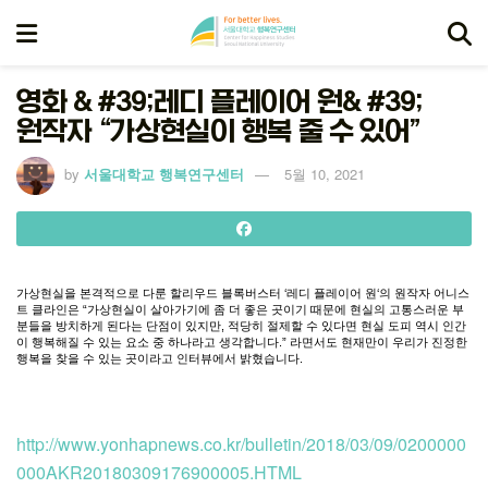
영화 & #39;레디 플레이어 원& #39;
원작자 “가상현실이 행복 줄 수 있어”
by
서울대학교 행복연구센터
5월 10, 2021
가상현실을
본격적으로
다룬
할리우드
블록버스터
‘
레디
플레이어
원
‘
의
원작자
어니스
트
클라인은
“
가상현실이
살아가기에
좀
더
좋은
곳이기
때문에
현실의
고통스러운
부
분들을
방치하게
된다는
단점이
있지만
,
적당히
절제할
수
있다면
현실
도피
역시
인간
이
행복해질
수
있는
요소
중
하나라고
생각합니다
.”
라면서도
현재만이
우리가
진정한
행복을
찾을
수
있는
곳이라고
인터뷰에서
밝혔습니다
.
http://www.yonhapnews.co.kr/bulletin/2018/03/09/0200000
000AKR20180309176900005.HTML