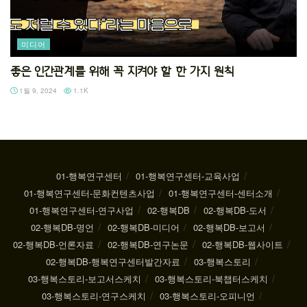
미디어
좋은 인간관계를 위해 꼭 지켜야 할 한 가지 원칙
1월 9, 2024
1.1K
01-행복연구센터
01-행복연구센터-교육사업
01-행복연구센터-문화컨텐츠사업
01-행복연구센터-센터소개
01-행복연구센터-연구사업
02-행복DB
02-행복DB-도서
02-행복DB-명언
02-행복DB-미디어
02-행복DB-보고서
02-행복DB-언론자료
02-행복DB-연구논문
02-행복DB-웹사이트
02-행복DB-행복연구센터발간자료
03-행복스토리
03-행복스토리-보고서스케치
03-행복스토리-북챕터스케치
03-행복스토리-연구스케치
03-행복스토리-오피니언