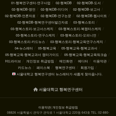
01-행복연구센터-연구사업
02-행복DB
02-행복DB-도서
02-행복DB-명언
02-행복DB-미디어
02-행복DB-보고서
02-행복DB-언론자료
02-행복DB-연구논문
02-행복DB-웹사이트
02-행복DB-행복연구센터발간자료
03-행복스토리
03-행복스토리-보고서스케치
03-행복스토리-북챕터스케치
03-행복스토리-연구스케치
03-행복스토리-오피니언
03-행복스토리-카드뉴스
03-행복스토리-행복교육연구스케치
04-뉴스레터
05-행복교육
05-행복교육-행복교과서
05-행복교육-행복교과서 챕터가이드
05-행복교육-행복교육워크숍
H드라이브
개인정보 취급방침
메인화면
에디터
이용약관
카드뉴스
페이스북
행복연구센터
회원가입
서울대학교 행복연구센터 뉴스레터가 새롭게 찾아옵니다.
서울대학교 행복연구센터
이용약관
|
개인정보 취급방침
08826 서울특별시 관악구 관악로 1 서울대학교 220동 643호 TEL: 02-880-