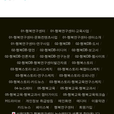
01-행복연구센터
01-행복연구센터-교육사업
01-행복연구센터-문화컨텐츠사업
01-행복연구센터-센터소개
01-행복연구센터-연구사업
02-행복DB
02-행복DB-도서
02-행복DB-명언
02-행복DB-미디어
02-행복DB-보고서
02-행복DB-언론자료
02-행복DB-연구논문
02-행복DB-웹사이트
02-행복DB-행복연구센터발간자료
03-행복스토리
03-행복스토리-보고서스케치
03-행복스토리-북챕터스케치
03-행복스토리-연구스케치
03-행복스토리-오피니언
03-행복스토리-카드뉴스
03-행복스토리-행복교육연구스케치
04-뉴스레터
05-행복교육
05-행복교육-행복교과서
05-행복교육-행복교과서 챕터가이드
05-행복교육-행복교육워크숍
H드라이브
개인정보 취급방침
메인화면
에디터
이용약관
카드뉴스
페이스북
행복연구센터
회원가입
서울대학교 행복연구센터 뉴스레터가 새롭게 찾아옵니다.