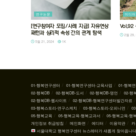
연구논문
미디어
[연구참여자 모집/사례 지급] 자유연상
Vol.
패턴과 심리적 속성 간의 관계 탐색
2월 29, 
5월 21, 2024
1K
01-행복연구센터
01-행복연구센터-교육사업
01-행복
02-행복DB
02-행복DB-도서
02-행복DB-명언
02-행
02-행복DB-웹사이트
02-행복DB-행복연구센터발간자료
03-행복스토리-연구스케치
03-행복스토리-오피니언
0
05-행복교육
05-행복교육-행복교과서
05-행복교육-
개인정보 취급방침
메인화면
에디터
이용약관
카
서울대학교 행복연구센터 뉴스레터가 새롭게 찾아옵니다