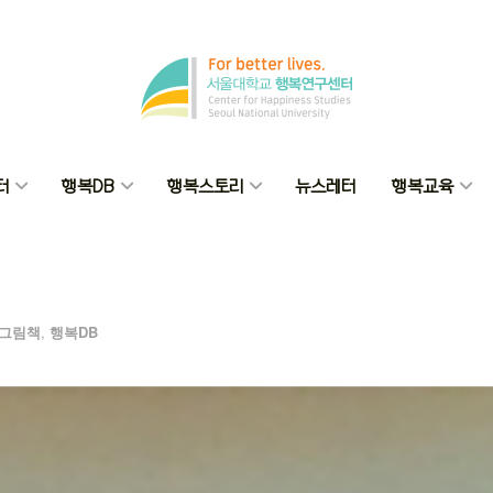
터
행복DB
행복스토리
뉴스레터
행복교육
그림책
,
행복DB