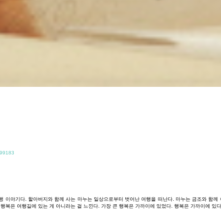
299183
행
이야기다
.
할아버지와
함께
사는
마누는
일상으로부터
벗어난
여행을
떠난다
.
마누는
금조와
함께
행복은
여행길에
있는
게
아니라는
걸
느낀다
.
가장
큰
행복은
가까이에
있었다
.
행복은
가까이에
있