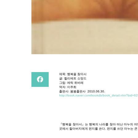
제목
:
행복을
찾아서
글
:
쥘리에트
소망드
그림
:
에릭
퓌바레
역자
:
이주희
출판사
:
봄봄출판사
2010.06.30.
http://book.naver.com/bookdb/book_detail.nhn?bid=6
『행복을
찾아서』는
행복의
나라를
찾아
떠난
마누의
여
곳에서
할아버지에게
편지를
쓴다
.
편지를
쓰던
마누는
큰