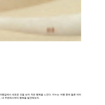
여행길에서
새로운
것을
보며
작은
행복을
느낀다
.
마누는
여행
중에
들른
여러
다
.
내
주변에서부터
행복을
발견해보자
.