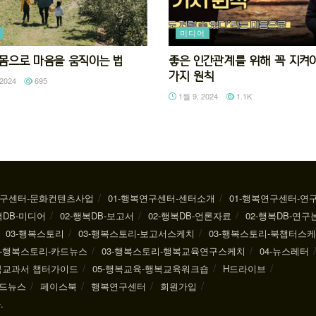
미디어
92 몸으로 마음을 움직이는 법
좋은 인간관계를 위해 꼭 지켜야
가지 원칙
2024
695
1월 9, 2024
1.1K
연구센터-문화컨텐츠사업
01-행복연구센터-센터소개
01-행복연구센터-연
복DB-미디어
02-행복DB-보고서
02-행복DB-언론자료
02-행복DB-연구
03-행복스토리
03-행복스토리-보고서스케치
03-행복스토리-북챕터스
3-행복스토리-카드뉴스
03-행복스토리-행복교육연구스케치
04-뉴스레터
행복교과서 챕터가이드
05-행복교육-행복교육워크숍
H드라이브
드뉴스
페이스북
행복연구센터
회원가입
.