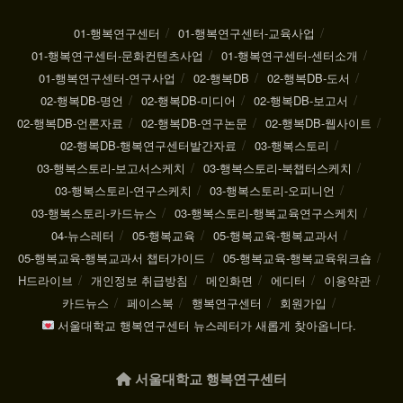
01-행복연구센터
01-행복연구센터-교육사업
01-행복연구센터-문화컨텐츠사업
01-행복연구센터-센터소개
01-행복연구센터-연구사업
02-행복DB
02-행복DB-도서
02-행복DB-명언
02-행복DB-미디어
02-행복DB-보고서
02-행복DB-언론자료
02-행복DB-연구논문
02-행복DB-웹사이트
02-행복DB-행복연구센터발간자료
03-행복스토리
03-행복스토리-보고서스케치
03-행복스토리-북챕터스케치
03-행복스토리-연구스케치
03-행복스토리-오피니언
03-행복스토리-카드뉴스
03-행복스토리-행복교육연구스케치
04-뉴스레터
05-행복교육
05-행복교육-행복교과서
05-행복교육-행복교과서 챕터가이드
05-행복교육-행복교육워크숍
H드라이브
개인정보 취급방침
메인화면
에디터
이용약관
카드뉴스
페이스북
행복연구센터
회원가입
서울대학교 행복연구센터 뉴스레터가 새롭게 찾아옵니다.
서울대학교 행복연구센터