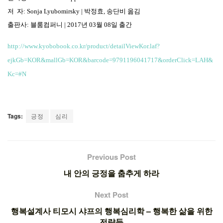
저
자
: Sonja Lyubomirsky |
박정효
,
송단비
옮김
출판사
:
블룸컴퍼니
| 2017
년
03
월
08
일
출간
http://www.kyobobook.co.kr/product/detailViewKor.laf?
ejkGb=KOR&mallGb=KOR&barcode=9791196041717&orderClick=LAH&
Kc=#N
Tags:
긍정
심리
Previous Post
내 안의 긍정을 춤추게 하라
Next Post
행복설계사 티모시 샤프의 행복심리학 – 행복한 삶을 위한
전략들