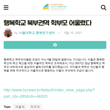
행복학교 북부권역 학부모 어울렸다
by
서울대학교 행복연구센터
5월 10, 2021
행복학교
학부모어울림
모임이
지난
4
월
20
일에
열렸다는
기사입니다
.
이들은
행복한
학교와
학교
혁신을
위한
자율적인
학부모
조직체로서
,
지난
2017
년
경남
행복학교
학
부모
네트워크로
결성되어
올해
2
년차를
맞이했습니다
.
아이들과
학부모
자신들의
행
복을
위해
적극적이고
자율적으로
행동하는
이들이
우리에게
귀감이
됩니다
.
http://www.hynews.kr/default/index_view_page.php?
part_idx=285&idx=46523
Tags:
자율적
적극적