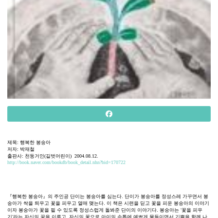
제목
:
행복한
봉숭아
저자
:
박재철
출판사
:
천둥거인
(
길벗어린이
)
2004.08.12.
http://book.naver.com/bookdb/book_detail.nhn?bid=170722
『
행복한
봉숭아』의
주인공
단이는
봉숭아를
심는다
.
단이가
봉숭아를
정성스레
가꾸면서
봉
숭아가
싹을
틔우고
꽃을
피우고
열매
맺는다
.
이
책은
시련을
딛고
꽃을
피운
봉숭아의
이야기
이자
봉숭아가
꽃을
필
수
있도록
정성스럽게
돌봐준
단이의
이야기다
.
봉숭아는
‘
꽃을
피우
기
’
라는
자신의
꿈을
이루고
,
자신의
꽃으로
아이의
손톱에
예쁘게
물들이면서
기쁨을
함께
나