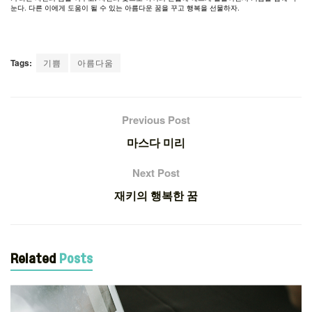
눈다
.
다른
이에게
도움이
될
수
있는
아름다운
꿈을
꾸고
행복을
선물하자
.
Tags:
기쁨
아름다움
Previous Post
마스다 미리
Next Post
재키의 행복한 꿈
Related
Posts