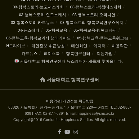
03-행복스토리-보고서스케치
03-행복스토리-북챕터스케치
03-행복스토리-연구스케치
03-행복스토리-오피니언
03-행복스토리-카드뉴스
03-행복스토리-행복교육연구스케치
04-뉴스레터
05-행복교육
05-행복교육-행복교과서
05-행복교육-행복교과서 챕터가이드
05-행복교육-행복교육워크숍
H드라이브
개인정보 취급방침
메인화면
에디터
이용약관
카드뉴스
페이스북
행복연구센터
회원가입
서울대학교 행복연구센터 뉴스레터가 새롭게 찾아옵니다.
서울대학교 행복연구센터
이용약관
|
개인정보 취급방침
08826 서울특별시 관악구 관악로 1 서울대학교 220동 643호 TEL: 02-880-
6391 FAX: 02-877-6391 Email: happiness@snu.ac.kr
Copyright@2016 Center for Happiness Studies. All rights reserved.