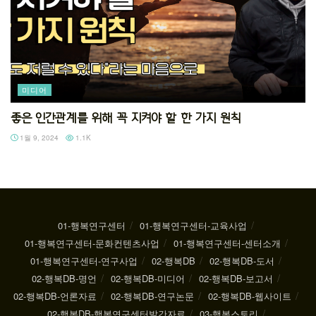
미디어
좋은 인간관계를 위해 꼭 지켜야 할 한 가지 원칙
1월 9, 2024
1.1K
01-행복연구센터
01-행복연구센터-교육사업
01-행복연구센터-문화컨텐츠사업
01-행복연구센터-센터소개
01-행복연구센터-연구사업
02-행복DB
02-행복DB-도서
02-행복DB-명언
02-행복DB-미디어
02-행복DB-보고서
02-행복DB-언론자료
02-행복DB-연구논문
02-행복DB-웹사이트
02-행복DB-행복연구센터발간자료
03-행복스토리