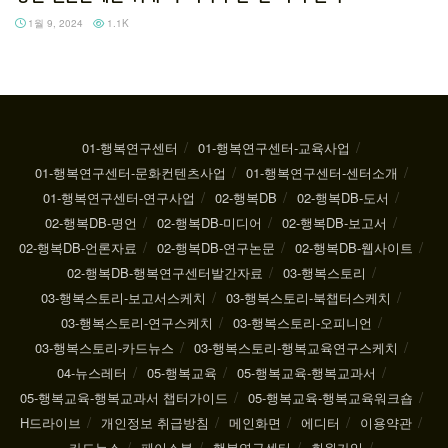
1월 9, 2024
1.1K
01-행복연구센터
01-행복연구센터-교육사업
01-행복연구센터-문화컨텐츠사업
01-행복연구센터-센터소개
01-행복연구센터-연구사업
02-행복DB
02-행복DB-도서
02-행복DB-명언
02-행복DB-미디어
02-행복DB-보고서
02-행복DB-언론자료
02-행복DB-연구논문
02-행복DB-웹사이트
02-행복DB-행복연구센터발간자료
03-행복스토리
03-행복스토리-보고서스케치
03-행복스토리-북챕터스케치
03-행복스토리-연구스케치
03-행복스토리-오피니언
03-행복스토리-카드뉴스
03-행복스토리-행복교육연구스케치
04-뉴스레터
05-행복교육
05-행복교육-행복교과서
05-행복교육-행복교과서 챕터가이드
05-행복교육-행복교육워크숍
H드라이브
개인정보 취급방침
메인화면
에디터
이용약관
카드뉴스
페이스북
행복연구센터
회원가입