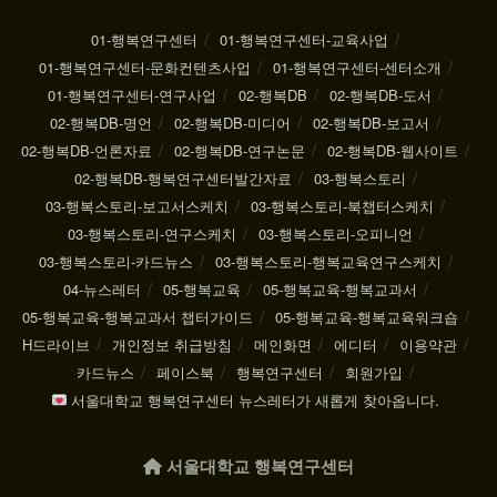
01-행복연구센터
01-행복연구센터-교육사업
01-행복연구센터-문화컨텐츠사업
01-행복연구센터-센터소개
01-행복연구센터-연구사업
02-행복DB
02-행복DB-도서
02-행복DB-명언
02-행복DB-미디어
02-행복DB-보고서
02-행복DB-언론자료
02-행복DB-연구논문
02-행복DB-웹사이트
02-행복DB-행복연구센터발간자료
03-행복스토리
03-행복스토리-보고서스케치
03-행복스토리-북챕터스케치
03-행복스토리-연구스케치
03-행복스토리-오피니언
03-행복스토리-카드뉴스
03-행복스토리-행복교육연구스케치
04-뉴스레터
05-행복교육
05-행복교육-행복교과서
05-행복교육-행복교과서 챕터가이드
05-행복교육-행복교육워크숍
H드라이브
개인정보 취급방침
메인화면
에디터
이용약관
카드뉴스
페이스북
행복연구센터
회원가입
서울대학교 행복연구센터 뉴스레터가 새롭게 찾아옵니다.
서울대학교 행복연구센터