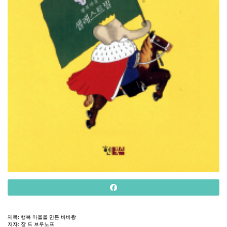
제목
:
행복
마을을
만든
바바왕
저자
:
장
드
브루노프