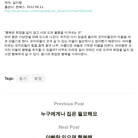
역자
:
길미향
출판사
:
현북스
2012.06.11.
http://book.naver.com/bookdb/book_detail.nhn?bid=6944334
“
행복은
희망을
잃지
않고
서로
도와
불행을
이겨내는
것
”
바바
왕은
사냥꾼을
피해
도시로
나갔다
.
하지만
다시
정글로
돌아와
코끼리들만의
마을을
새
로
만들기로
한다
.
코끼리들이
모여
살
수
있는
마을이
필요하다고
생각했기
때문이다
.
바바를
따르는
코끼리들이
힘을
합쳐
꽃과
나무
,
아름다운
새들로
가득한
마을을
만든다
.
바바왕은
코
끼리
마을의
행복을
유지할
수
있을까
?
아무리
어려운
일이
닥쳐도
서로
도우며
희망을
잃지
않
으면
행복하게
살
수
있다
.
용기와
희망은
행복을
가져다준다
.
Tags:
용기
희망
Previous Post
누구에게나 집은 필요해요
Next Post
아빠랑 있으면 행복해