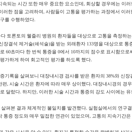
지속되는 시간 또한 매우 중요한 요소인데
,
회상할 경우에는 이러
이
러한 점을 고려하여
,
사람들이 고통을 평가하는 과정에서 이러
연구를 수행하였다
.
다 토론토의 웰즐리 병원의 환자들을 대상으로 고통을 측정하는
 신장결석 제거술
(
쇄석술
)
을 받는 외래환자
133
명을 대상으로 통증
으로
60
초마다 한 번씩 통증을
0
에서
10
까지의 점수로 표시함으로
 평가하게 하여 회고적인 평가를 하도록 했다
.
통증기록을 살펴보니 대장내시경 검사를 받은 환자의
38%
와 신장
한편
,
시술 시간은 환자에 따라 매우 상이했다
.
대장내시경의 경
로 달랐다
.
하지만
,
이러한 시술 시간과 통증의 강도 사이에는 
 살펴본 결과 체계적인 불일치를 발견했다
.
실험실에서의 연구결
 통증 정도와 매우 밀접한 연관이 있었으며
,
고통의 지속기간은 