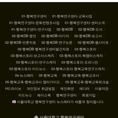
01-행복연구센터
01-행복연구센터-교육사업
01-행복연구센터-문화컨텐츠사업
01-행복연구센터-센터소개
01-행복연구센터-연구사업
02-행복DB
02-행복DB-도서
02-행복DB-명언
02-행복DB-미디어
02-행복DB-보고서
02-행복DB-언론자료
02-행복DB-연구논문
02-행복DB-웹사이트
02-행복DB-행복연구센터발간자료
03-행복스토리
03-행복스토리-보고서스케치
03-행복스토리-북챕터스케치
03-행복스토리-연구스케치
03-행복스토리-오피니언
03-행복스토리-카드뉴스
03-행복스토리-행복교육연구스케치
04-뉴스레터
05-행복교육
05-행복교육-행복교과서
05-행복교육-행복교과서 챕터가이드
05-행복교육-행복교육워크숍
H드라이브
개인정보 취급방침
메인화면
에디터
이용약관
카드뉴스
페이스북
행복연구센터
회원가입
서울대학교 행복연구센터 뉴스레터가 새롭게 찾아옵니다.
서울대학교 행복연구센터