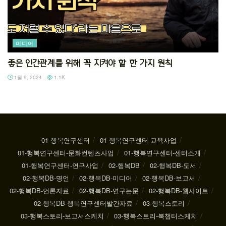
미디어
좋은 인간관계를 위해 꼭 지켜야 할 한 가지 원칙
1월 9, 2024
1.1K
01-행복연구센터
01-행복연구센터-교육사업
01-행복연구센터-문화컨텐츠사업
01-행복연구센터-센터소개
01-행복연구센터-연구사업
02-행복DB
02-행복DB-도서
02-행복DB-명언
02-행복DB-미디어
02-행복DB-보고서
02-행복DB-언론자료
02-행복DB-연구논문
02-행복DB-웹사이트
02-행복DB-행복연구센터발간자료
03-행복스토리
03-행복스토리-보고서스케치
03-행복스토리-북챕터스케치