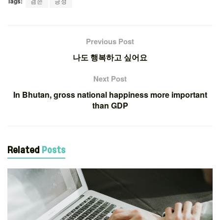
Tags:
겸손
긍정
Previous Post
나도 행복하고 싶어요
Next Post
In Bhutan, gross national happiness more important
than GDP
Related
Posts