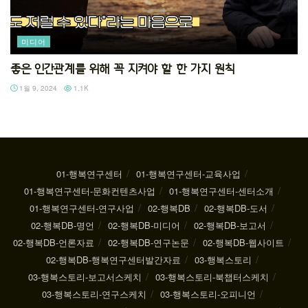
미디어
좋은 인간관계를 위해 꼭 지켜야 할 한 가지 원칙
1월 9, 2024
1.1K
01-행복연구센터
01-행복연구센터-교육사업
01-행복연구센터-문화컨텐츠사업
01-행복연구센터-센터소개
01-행복연구센터-연구사업
02-행복DB
02-행복DB-도서
02-행복DB-명언
02-행복DB-미디어
02-행복DB-보고서
02-행복DB-언론자료
02-행복DB-연구논문
02-행복DB-웹사이트
02-행복DB-행복연구센터발간자료
03-행복스토리
03-행복스토리-보고서스케치
03-행복스토리-북챕터스케치
03-행복스토리-연구스케치
03-행복스토리-오피니언