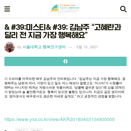
& #39;미스티& #39; 김남주 “고혜란과
달리 전 지금 가장 행복해요”
by
서울대학교 행복연구센터
5월 10, 2021
기
드라마를
마무리한
배우
김남주의
인터뷰입니다
. “
김남주는
지금
가장
행복해요
.
응
원해주는
남편과
자녀
,
가정이
있고
일도
어느
때보다
잘됐고요
. ‘
미스티
‘
가
시청률이
50%
는
아니지만
제게는
자랑스러운
작품이에요
. ‘
넝쿨째
굴러온
당신
‘
때
상을
10
개인
가
받았는데
늘
불안했거든요
.
행복이
있으면
불행도
있으니까
.
지금도
같은
생각이에
요
.
엄마로서도
배우로서도
겸손한
자세로
살게요
.”
라고
긍정적인
관점을
밝힙니다
.
https://www.yna.co.kr/view/AKR20180403104900005