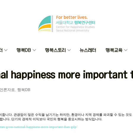
터
행복DB
행복스토리
뉴스레터
행복교육
nal happiness more important
언론자료
,
행복DB
이합니다
.
관광업이
많은
수익을
남기기는
하지만
,
환경이나
지역
경제를
파괴할
수
있는
것도
합니다
.
단기의
경제적
이익보다
국민의
행복을
중요시하는
방식입니다.
utan-gross-national-happiness-more-important-than-gdp/