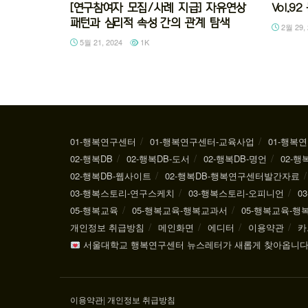
[연구참여자 모집/사례 지급] 자유연상
Vol.
패턴과 심리적 속성 간의 관계 탐색
2월 29, 
5월 21, 2024
1K
01-행복연구센터
01-행복연구센터-교육사업
01-행복
02-행복DB
02-행복DB-도서
02-행복DB-명언
02-행
02-행복DB-웹사이트
02-행복DB-행복연구센터발간자료
03-행복스토리-연구스케치
03-행복스토리-오피니언
0
05-행복교육
05-행복교육-행복교과서
05-행복교육-
개인정보 취급방침
메인화면
에디터
이용약관
카
서울대학교 행복연구센터 뉴스레터가 새롭게 찾아옵니다
이용약관
|
개인정보 취급방침