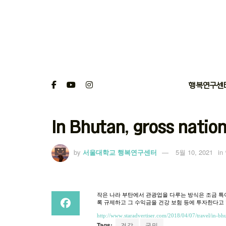
행복연구센
In Bhutan, gross natio
by
서울대학교 행복연구센터
5월 10, 2021
in
작은
나라
부탄에서
관광업을
다루는
방식은
조금
특
록
규제하고
그
수익금을
건강
보험
등에
투자한다고
http://www.staradvertiser.com/2018/04/07/travel/in-bh
Tags:
건강
국민