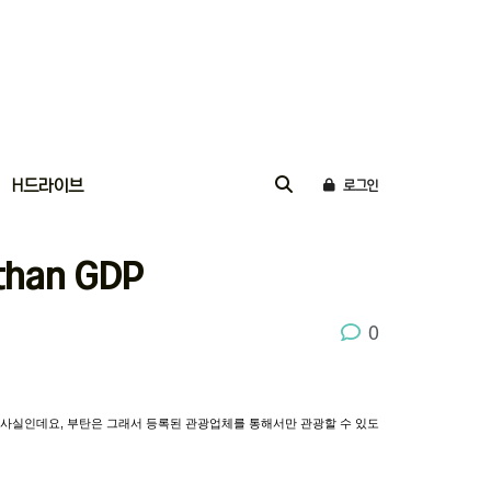
H드라이브
로그인
 than GDP
0
사실인데요
,
부탄은
그래서
등록된
관광업체를
통해서만
관광할
수
있도