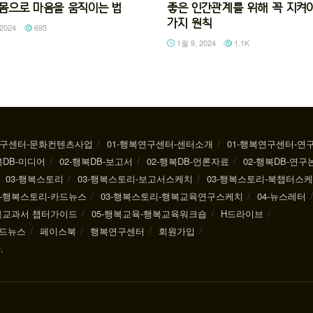
92 몸으로 마음을 움직이는 법
좋은 인간관계를 위해 꼭 지켜야
가지 원칙
2024
695
1월 9, 2024
1.1K
연구센터-문화컨텐츠사업
01-행복연구센터-센터소개
01-행복연구센터-연
복DB-미디어
02-행복DB-보고서
02-행복DB-언론자료
02-행복DB-연구
03-행복스토리
03-행복스토리-보고서스케치
03-행복스토리-북챕터스
3-행복스토리-카드뉴스
03-행복스토리-행복교육연구스케치
04-뉴스레터
행복교과서 챕터가이드
05-행복교육-행복교육워크숍
H드라이브
드뉴스
페이스북
행복연구센터
회원가입
.