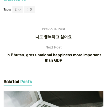
Tags:
감사
여행
Previous Post
나도 행복하고 싶어요
Next Post
In Bhutan, gross national happiness more important
than GDP
Related
Posts