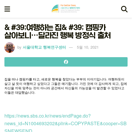
& #39;여행하는 집& #39; 캠핑카
살아보니…달라진 행복 방정식 출처
by
서울대학교 행복연구센터
5월 10, 2021
집을
떠나
캠핑카를
타고
,
새로운
행복을
찾았다는
부부의
이야기입니다
.
여행하듯이
살고
살
듯이
여행하고
싶었다고
그들은
얘기합니다
.
가진
것에
더
감사하게
되고
,
집에
자신을
끼워
맞추는
것이
아니라
공간에서
자신들의
가능성을
더
발견할
수
있었다고
이들은
대답했습니다
.
https://news.sbs.co.kr/news/endPage.do?
news_id=N1004693202&plink=COPYPASTE&cooper=SB
SNEWSEND