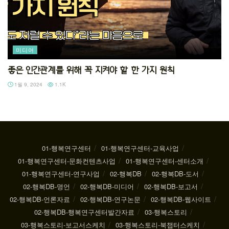
미디어
좋은 인간관계를 위해 꼭 지켜야 할 한 가지 원칙
1월 9, 2024
1.1K
01-행복연구센터
01-행복연구센터-교육사업
01-행복연구센터-문화컨텐츠사업
01-행복연구센터-센터소개
01-행복연구센터-연구사업
02-행복DB
02-행복DB-도서
02-행복DB-명언
02-행복DB-미디어
02-행복DB-보고서
02-행복DB-언론자료
02-행복DB-연구논문
02-행복DB-웹사이트
02-행복DB-행복연구센터발간자료
03-행복스토리
03-행복스토리-보고서스케치
03-행복스토리-북챕터스케치