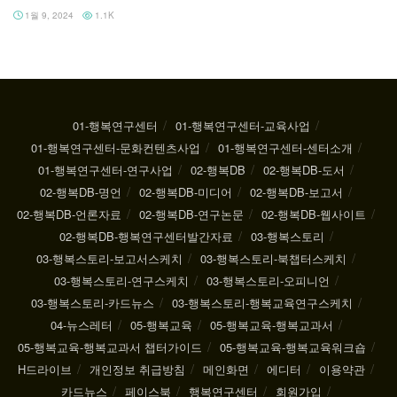
1월 9, 2024
1.1K
01-행복연구센터
01-행복연구센터-교육사업
01-행복연구센터-문화컨텐츠사업
01-행복연구센터-센터소개
01-행복연구센터-연구사업
02-행복DB
02-행복DB-도서
02-행복DB-명언
02-행복DB-미디어
02-행복DB-보고서
02-행복DB-언론자료
02-행복DB-연구논문
02-행복DB-웹사이트
02-행복DB-행복연구센터발간자료
03-행복스토리
03-행복스토리-보고서스케치
03-행복스토리-북챕터스케치
03-행복스토리-연구스케치
03-행복스토리-오피니언
03-행복스토리-카드뉴스
03-행복스토리-행복교육연구스케치
04-뉴스레터
05-행복교육
05-행복교육-행복교과서
05-행복교육-행복교과서 챕터가이드
05-행복교육-행복교육워크숍
H드라이브
개인정보 취급방침
메인화면
에디터
이용약관
카드뉴스
페이스북
행복연구센터
회원가입