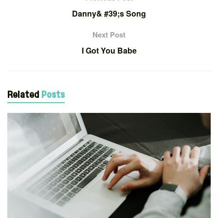
Danny& #39;s Song
Next Post
I Got You Babe
Related
Posts