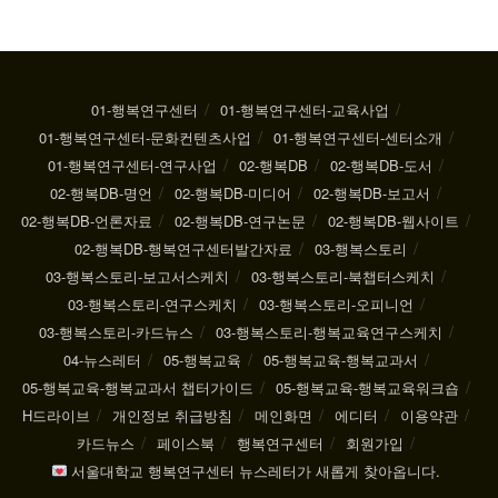
01-행복연구센터
01-행복연구센터-교육사업
01-행복연구센터-문화컨텐츠사업
01-행복연구센터-센터소개
01-행복연구센터-연구사업
02-행복DB
02-행복DB-도서
02-행복DB-명언
02-행복DB-미디어
02-행복DB-보고서
02-행복DB-언론자료
02-행복DB-연구논문
02-행복DB-웹사이트
02-행복DB-행복연구센터발간자료
03-행복스토리
03-행복스토리-보고서스케치
03-행복스토리-북챕터스케치
03-행복스토리-연구스케치
03-행복스토리-오피니언
03-행복스토리-카드뉴스
03-행복스토리-행복교육연구스케치
04-뉴스레터
05-행복교육
05-행복교육-행복교과서
05-행복교육-행복교과서 챕터가이드
05-행복교육-행복교육워크숍
H드라이브
개인정보 취급방침
메인화면
에디터
이용약관
카드뉴스
페이스북
행복연구센터
회원가입
서울대학교 행복연구센터 뉴스레터가 새롭게 찾아옵니다.