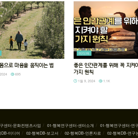
미디어
92 몸으로 마음을 움직이는 법
좋은 인간관계를 위해 꼭 지켜야
가지 원칙
2024
695
1월 9, 2024
1.1K
연구센터-문화컨텐츠사업
01-행복연구센터-센터소개
01-행복연구센터-연
복DB-미디어
02-행복DB-보고서
02-행복DB-언론자료
02-행복DB-연구