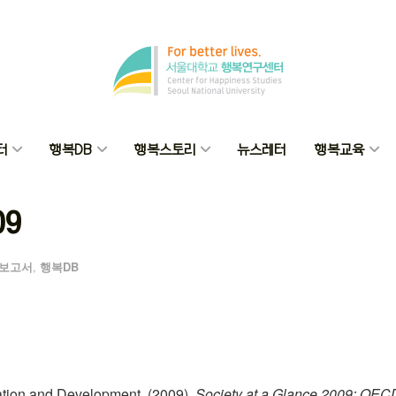
터
행복DB
행복스토리
뉴스레터
행복교육
09
보고서
,
행복DB
ation and Development. (2009).
Society at a Glance 2009: OECD