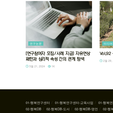
연구논문
미디어
[연구참여자 모집/사례 지급] 자유연상
Vol.
패턴과 심리적 속성 간의 관계 탐색
2월 29, 
5월 21, 2024
1K
01-행복연구센터
01-행복연구센터-교육사업
01-행복
02-행복DB
02-행복DB-도서
02-행복DB-명언
02-행