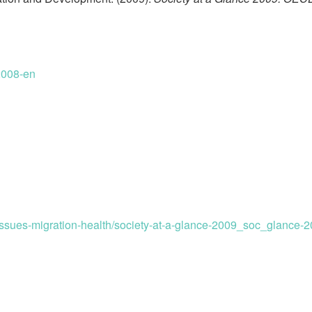
2008-en
l-issues-migration-health/society-at-a-glance-2009_soc_glance-