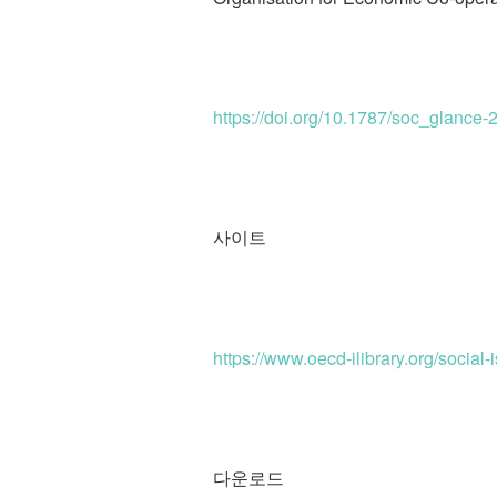
https://doi.org/10.1787/soc_glance-
사이트
https://www.oecd-ilibrary.org/socia
다운로드