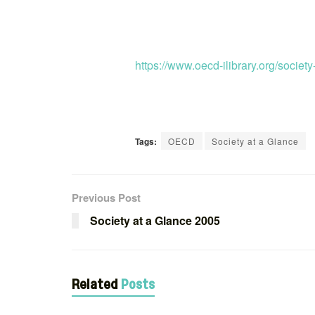
https://www.oecd-ilibrary.org/soc
Tags:
OECD
Society at a Glance
Previous Post
Society at a Glance 2005
Related
Posts