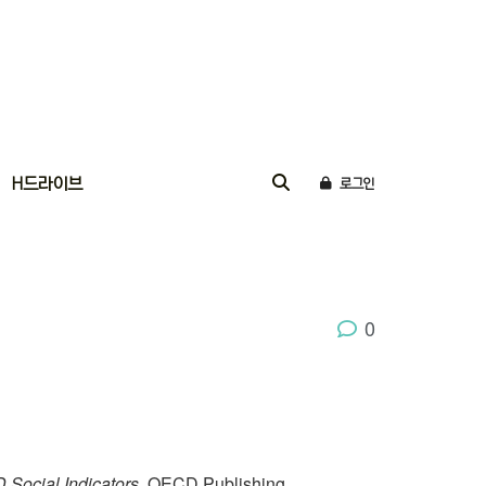
H드라이브
로그인
0
 Social Indicators
. OECD Publishing.