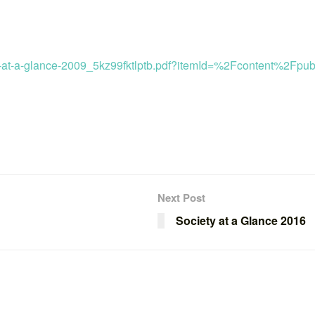
iety-at-a-glance-2009_5kz99fktlptb.pdf?itemId=%2Fcontent%2
Next Post
Society at a Glance 2016