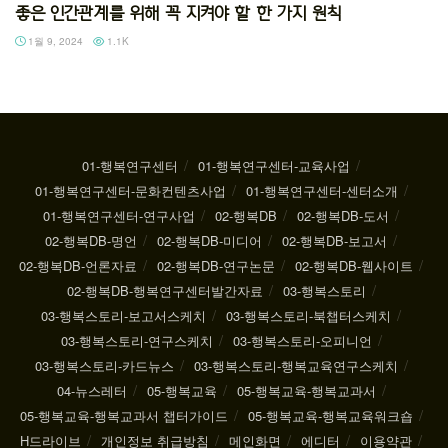
좋은 인간관계를 위해 꼭 지켜야 할 한 가지 원칙
1월 9, 2024
1.1K
01-행복연구센터
01-행복연구센터-교육사업
01-행복연구센터-문화컨텐츠사업
01-행복연구센터-센터소개
01-행복연구센터-연구사업
02-행복DB
02-행복DB-도서
02-행복DB-명언
02-행복DB-미디어
02-행복DB-보고서
02-행복DB-언론자료
02-행복DB-연구논문
02-행복DB-웹사이트
02-행복DB-행복연구센터발간자료
03-행복스토리
03-행복스토리-보고서스케치
03-행복스토리-북챕터스케치
03-행복스토리-연구스케치
03-행복스토리-오피니언
03-행복스토리-카드뉴스
03-행복스토리-행복교육연구스케치
04-뉴스레터
05-행복교육
05-행복교육-행복교과서
05-행복교육-행복교과서 챕터가이드
05-행복교육-행복교육워크숍
H드라이브
개인정보 취급방침
메인화면
에디터
이용약관