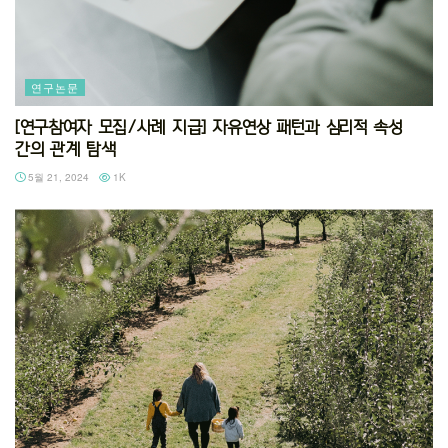
연구논문
[연구참여자 모집/사례 지급] 자유연상 패턴과 심리적 속성
간의 관계 탐색
5월 21, 2024
1K