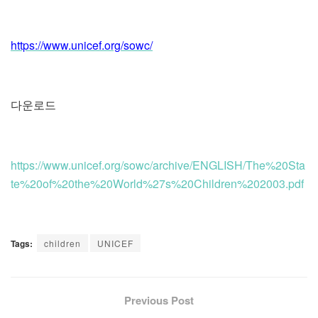
https://www.unicef.org/sowc/
다운로드
https://www.unicef.org/sowc/archive/ENGLISH/The%20Sta
te%20of%20the%20World%27s%20Children%202003.pdf
Tags:
children
UNICEF
Previous Post