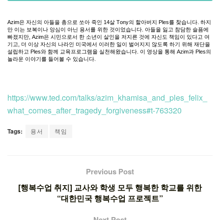
Azim
은
자신의
아들을
총으로
쏘아
죽인
14
살
Tony
의
할아버지
Ples
를
찾습니다
.
하지
만
이는
보복이나
앙심이
아닌
용서를
위한
것이었습니다
.
아들을
잃고
참담한
슬픔에
빠졌지만
, Azim
은
시민으로서
한
소년이
살인을
저지른
것에
자신도
책임이
있다고
여
기고
,
더
이상
자신의
나라인
미국에서
이러한
일이
벌어지지
않도록
하기
위해
재단을
설립하고
Ples
와
함께
교육프로그램을
실천해왔습니다
.
이
영상을
통해
Azim
과
Ples
의
놀라운
이야기를
들어볼
수
있습니다
.
https://www.ted.com/talks/azim_khamisa_and_ples_felix_
what_comes_after_tragedy_forgiveness#t-763320
Tags:
용서
책임
Previous Post
[행복수업 취지] 교사와 학생 모두 행복한 학교를 위한
“대한민국 행복수업 프로젝트”
Next Post