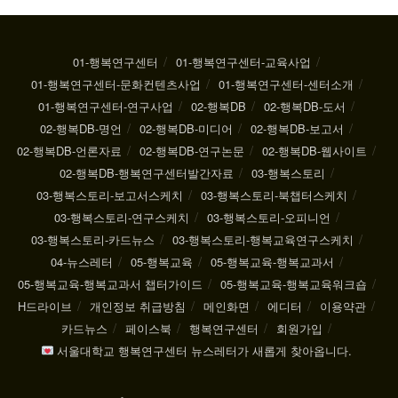
01-행복연구센터
01-행복연구센터-교육사업
01-행복연구센터-문화컨텐츠사업
01-행복연구센터-센터소개
01-행복연구센터-연구사업
02-행복DB
02-행복DB-도서
02-행복DB-명언
02-행복DB-미디어
02-행복DB-보고서
02-행복DB-언론자료
02-행복DB-연구논문
02-행복DB-웹사이트
02-행복DB-행복연구센터발간자료
03-행복스토리
03-행복스토리-보고서스케치
03-행복스토리-북챕터스케치
03-행복스토리-연구스케치
03-행복스토리-오피니언
03-행복스토리-카드뉴스
03-행복스토리-행복교육연구스케치
04-뉴스레터
05-행복교육
05-행복교육-행복교과서
05-행복교육-행복교과서 챕터가이드
05-행복교육-행복교육워크숍
H드라이브
개인정보 취급방침
메인화면
에디터
이용약관
카드뉴스
페이스북
행복연구센터
회원가입
서울대학교 행복연구센터 뉴스레터가 새롭게 찾아옵니다.