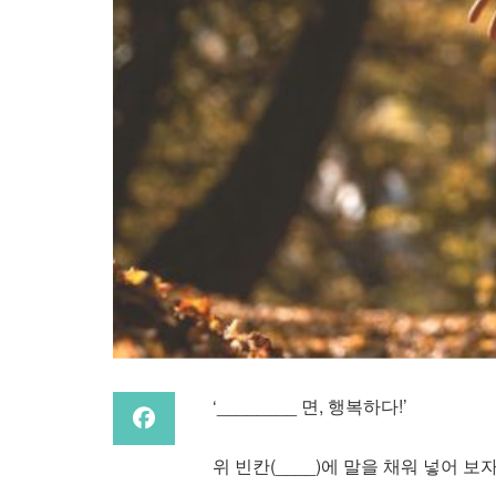
‘________ 면, 행복하다!’
위 빈칸(____)에 말을 채워 넣어 보자