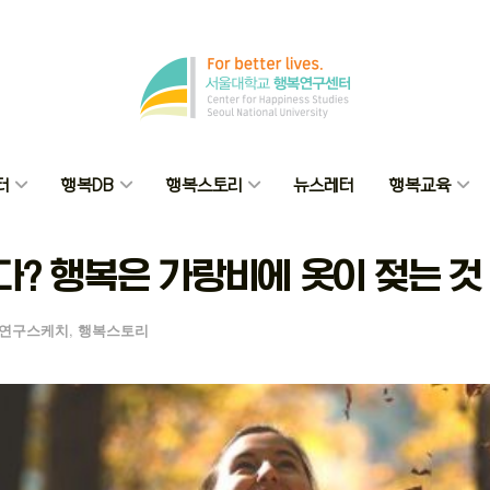
터
행복DB
행복스토리
뉴스레터
행복교육
다? 행복은 가랑비에 옷이 젖는 것
연구스케치
,
행복스토리