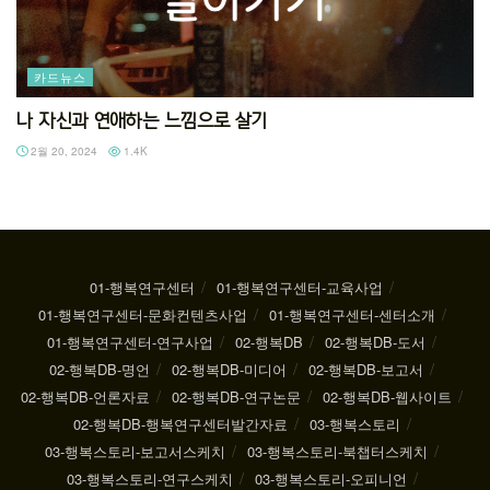
카드뉴스
나 자신과 연애하는 느낌으로 살기
2월 20, 2024
1.4K
01-행복연구센터
01-행복연구센터-교육사업
01-행복연구센터-문화컨텐츠사업
01-행복연구센터-센터소개
01-행복연구센터-연구사업
02-행복DB
02-행복DB-도서
02-행복DB-명언
02-행복DB-미디어
02-행복DB-보고서
02-행복DB-언론자료
02-행복DB-연구논문
02-행복DB-웹사이트
02-행복DB-행복연구센터발간자료
03-행복스토리
03-행복스토리-보고서스케치
03-행복스토리-북챕터스케치
03-행복스토리-연구스케치
03-행복스토리-오피니언