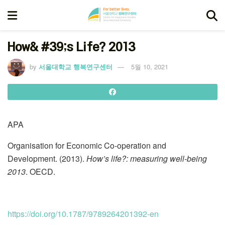
How& #39;s Life? 2013
by
서울대학교 행복연구센터
5월 10, 2021
APA
Organisation for Economic Co-operation and
Development. (2013).
How’s life?: measuring well-being
2013
. OECD.
https://doi.org/10.1787/9789264201392-en