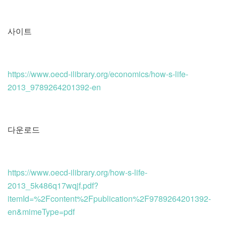
사이트
https://www.oecd-ilibrary.org/economics/how-s-life-
2013_9789264201392-en
다운로드
https://www.oecd-ilibrary.org/how-s-life-
2013_5k486q17wqjf.pdf?
itemId=%2Fcontent%2Fpublication%2F9789264201392-
en&mimeType=pdf