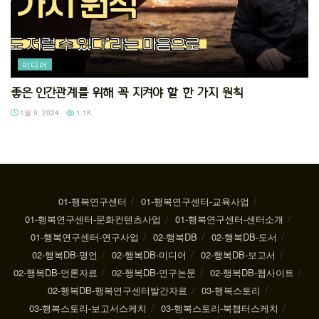
미디어
좋은 인간관계를 위해 꼭 지켜야 할 한 가지 원칙
1월 9, 2024
1.1K
01-행복연구센터
01-행복연구센터-교육사업
01-행복연구센터-문화컨텐츠사업
01-행복연구센터-센터소개
01-행복연구센터-연구사업
02-행복DB
02-행복DB-도서
02-행복DB-명언
02-행복DB-미디어
02-행복DB-보고서
02-행복DB-언론자료
02-행복DB-연구논문
02-행복DB-웹사이트
02-행복DB-행복연구센터발간자료
03-행복스토리
03-행복스토리-보고서스케치
03-행복스토리-북챕터스케치