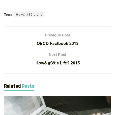
Tags:
How& #39;s Life
Previous Post
OECD Factbook 2013
Next Post
How& #39;s Life? 2015
Related
Posts