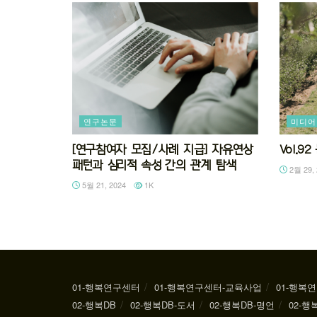
연구논문
미디어
[연구참여자 모집/사례 지급] 자유연상
Vol.
패턴과 심리적 속성 간의 관계 탐색
2월 29, 
5월 21, 2024
1K
01-행복연구센터
01-행복연구센터-교육사업
01-행복
02-행복DB
02-행복DB-도서
02-행복DB-명언
02-행