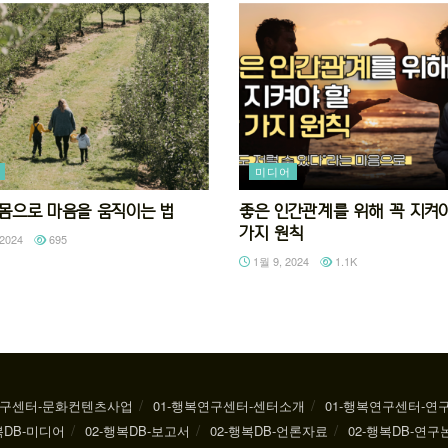
미디어
92 몸으로 마음을 움직이는 법
좋은 인간관계를 위해 꼭 지켜야
가지 원칙
2024
695
1월 9, 2024
1.1K
연구센터-문화컨텐츠사업
01-행복연구센터-센터소개
01-행복연구센터-연
복DB-미디어
02-행복DB-보고서
02-행복DB-언론자료
02-행복DB-연구