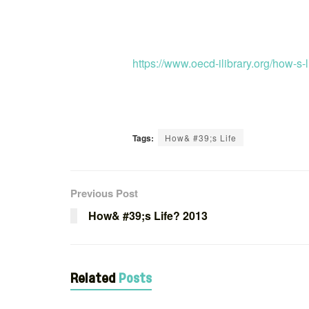
https://www.oecd-ilibrary.org/how
Tags:
How& #39;s Life
Previous Post
How& #39;s Life? 2013
Related
Posts