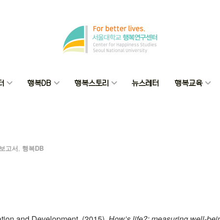
터
행복DB
행복스토리
뉴스레터
행복교육
보고서
,
행복DB
ation and Development. (2015).
How’s life?: measuring well-be