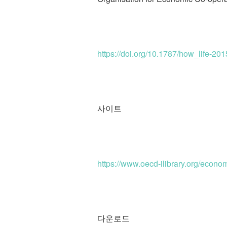
https://doi.org/10.1787/how_life-20
사이트
https://www.oecd-ilibrary.org/econ
다운로드