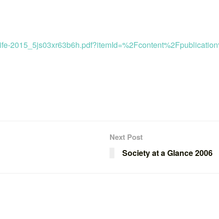
-s-life-2015_5js03xr63b6h.pdf?itemId=%2Fcontent%2Fpublicat
Next Post
Society at a Glance 2006