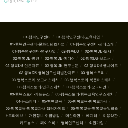
1월 9, 2024
1.1K
01-행복연구센터
01-행복연구센터-교육사업
01-행복연구센터-문화컨텐츠사업
01-행복연구센터-센터소개
01-행복연구센터-연구사업
02-행복DB
02-행복DB-도서
02-행복DB-명언
02-행복DB-미디어
02-행복DB-보고서
02-행복DB-언론자료
02-행복DB-연구논문
02-행복DB-웹사이트
02-행복DB-행복연구센터발간자료
03-행복스토리
03-행복스토리-보고서스케치
03-행복스토리-북챕터스케치
03-행복스토리-연구스케치
03-행복스토리-오피니언
03-행복스토리-카드뉴스
03-행복스토리-행복교육연구스케치
04-뉴스레터
05-행복교육
05-행복교육-행복교과서
05-행복교육-행복교과서 챕터가이드
05-행복교육-행복교육워크숍
H드라이브
개인정보 취급방침
메인화면
에디터
이용약관
카드뉴스
페이스북
행복연구센터
회원가입