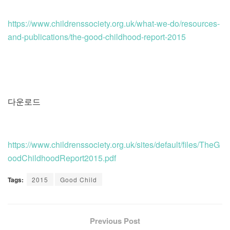
https://www.childrenssociety.org.uk/what-we-do/resources-
and-publications/the-good-childhood-report-2015
다운로드
https://www.childrenssociety.org.uk/sites/default/files/TheG
oodChildhoodReport2015.pdf
Tags:
2015
Good Child
Previous Post