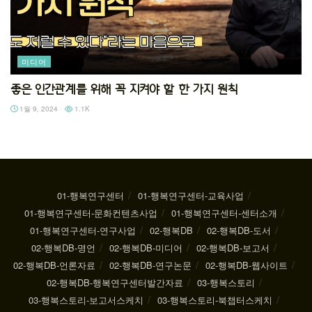
미디어
좋은 인간관계를 위해 꼭 지켜야 할 한 가지 원칙
1월 9, 2024
1.1K
01-행복연구센터
01-행복연구센터-교육사업
01-행복연구센터-문화컨텐츠사업
01-행복연구센터-센터소개
01-행복연구센터-연구사업
02-행복DB
02-행복DB-도서
02-행복DB-명언
02-행복DB-미디어
02-행복DB-보고서
02-행복DB-언론자료
02-행복DB-연구논문
02-행복DB-웹사이트
02-행복DB-행복연구센터발간자료
03-행복스토리
03-행복스토리-보고서스케치
03-행복스토리-북챕터스케치