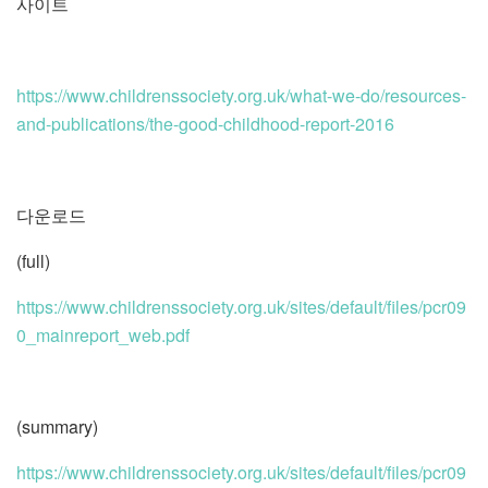
사이트
https://www.childrenssociety.org.uk/what-we-do/resources-
and-publications/the-good-childhood-report-2016
다운로드
(full)
https://www.childrenssociety.org.uk/sites/default/files/pcr09
0_mainreport_web.pdf
(summary)
https://www.childrenssociety.org.uk/sites/default/files/pcr09